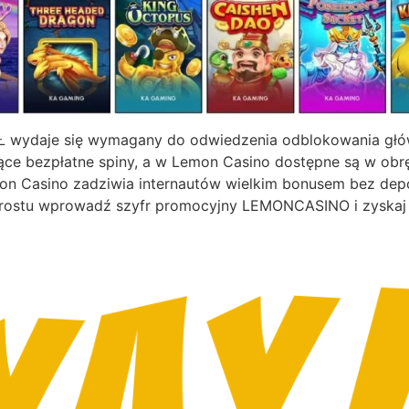
 ZŁ wydaje się wymagany do odwiedzenia odblokowania g
ające bezpłatne spiny, a w Lemon Casino dostępne są w 
on Casino zadziwia internautów wielkim bonusem bez dep
prostu wprowadź szyfr promocyjny LEMONCASINO i zyskaj