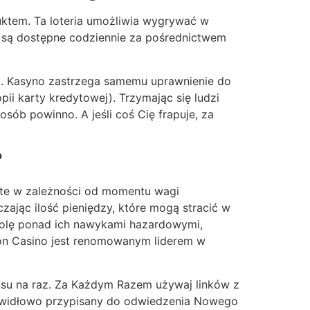
ktem. Ta loteria umożliwia wygrywać w
sy są dostępne codziennie za pośrednictwem
ci. Kasyno zastrzega samemu uprawnienie do
ii karty kredytowej). Trzymając się ludzi
osób powinno. A jeśli coś Cię frapuje, za
?
ęte w zależności od momentu wagi
czając ilość pieniędzy, które mogą stracić w
olę ponad ich nawykami hazardowymi,
mon Casino jest renomowanym liderem w
usu na raz. Za Każdym Razem używaj linków z
rawidłowo przypisany do odwiedzenia Nowego