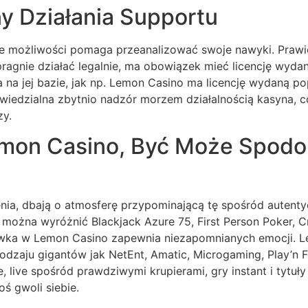
ny Działania Supportu
jakie możliwości pomaga przeanalizować swoje nawyki. Pra
ragnie działać legalnie, ma obowiązek mieć licencję wyda
 na jej bazie, jak np. Lemon Casino ma licencję wydaną po
wiedzialna zbytnio nadzór morzem działalnością kasyna, c
zy.
Lemon Casino, Być Może Spodo
zenia, dbają o atmosferę przypominającą tę spośród autent
 można wyróżnić Blackjack Azure 75, First Person Poker, Cr
rywka w Lemon Casino zapewnia niezapomnianych emocji. L
rodzaju gigantów jak NetEnt, Amatic, Microgaming, Play’n Fi
e, live spośród prawdziwymi krupierami, gry instant i tyt
ś gwoli siebie.