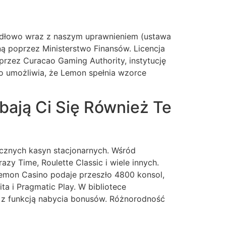
widłowo wraz z naszym uprawnieniem (ustawa
ną poprzez Ministerstwo Finansów. Licencja
przez Curacao Gaming Authority, instytucję
o umożliwia, że Lemon spełnia wzorce
bają Ci Się Również Te
ycznych kasyn stacjonarnych. Wśród
azy Time, Roulette Classic i wiele innych.
emon Casino podaje przeszło 4800 konsol,
ta i Pragmatic Play. W bibliotece
uły z funkcją nabycia bonusów. Różnorodność