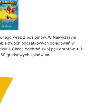
łównego wraz z poziomów. W Najwyższym
obrębie dwóch początkowych doładowań w
ozytu. Chcąc odebrać swój pęk obrotów, tuż
 50 gratisowych spinów na