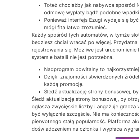
Toteż chociażby jak nabywca spośród N
odmowę wypłaty bądź podobne wpadki
Ponieważ interfejs Ezugi wydaje się być
mógł fita łatwo zrozumieć.
Każdy spośród tych automatów, w tymże sloty
będziesz chciał wracać po więcej. Przydatn
rejestrowania się. Możliwe jest uruchomieni
systemie batalii nie jest potrzebna.
Nadprogram powitalny to najkorzystni
Dzięki znajomości stwierdzonych źróde
każdą promocję.
Śledź aktualizację strony bonusowej, by
Śledź aktualizację strony bonusowej, by ot
ogłasza zwycięskie liczby i angażuje gracz
być wyłącznie szczęście. Nie ma koniecznośc
pierwotnego stałą popularność. Platforma akc
doświadczeniem na członka i wypłaca wygran