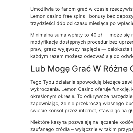
Umożliwia to fanom grać w czasie rzeczywi
Lemon casino free spins i bonusy bez depozy
trzydzieści dób od czasu miesiąca po wpłaci
Minimalna suma wpłaty to 40 zł — może się 
modyfikacje dostępnych procedur bez uprzedz
praw, grasz wyjąwszy napięcia — całokształt w
każdym razem możesz odezwać się do odwie
Lub Mogę Grać W Różne 
Tego Typu działania spowodują bieżące zawi
wykroczenia. Lemon Casino oferuje funkcję, k
określonym okresie. To odkrywcze narzędzi
zapewniając, że nie przekroczą własnego bu
świecie konsol przez internet, stawiając n
Niektóre kasyna pozwalają na łączenie kodó
zaufanego źródła – wyłącznie w takim przy