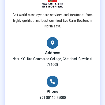
Get world class eye care services and treatment from
highly qualified and best certified Eye Care Doctors in
North east.
Address
Near K.C. Das Commerce College, Chatribari, Guwahati-
781008
Phone
+91 80110 25000