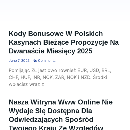
Kody Bonusowe W Polskich
Kasynach Bieżące Propozycje Na
Dwanaście Miesięcy 2025
June 7, 2025
No Comments
Pomijając ZŁ jest owo również EUR, USD, BRL,
CHF, HUF, INR, NOK, ZAR, NOK i NZD. Środki
wpłacisz wraz z
Nasza Witryna Www Online Nie
Wydaje Się Dostępna Dla
Odwiedzających Spośród
Twojego Kraju Ze Względów