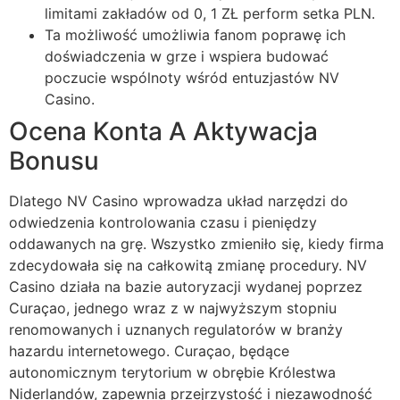
limitami zakładów od 0, 1 ZŁ perform setka PLN.
Ta możliwość umożliwia fanom poprawę ich
doświadczenia w grze i wspiera budować
poczucie wspólnoty wśród entuzjastów NV
Casino.
Ocena Konta A Aktywacja
Bonusu
Dlatego NV Casino wprowadza układ narzędzi do
odwiedzenia kontrolowania czasu i pieniędzy
oddawanych na grę. Wszystko zmieniło się, kiedy firma
zdecydowała się na całkowitą zmianę procedury. NV
Casino działa na bazie autoryzacji wydanej poprzez
Curaçao, jednego wraz z w najwyższym stopniu
renomowanych i uznanych regulatorów w branży
hazardu internetowego. Curaçao, będące
autonomicznym terytorium w obrębie Królestwa
Niderlandów, zapewnia przejrzystość i niezawodność