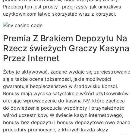
Przebieg ten jest prosty i przejrzysty, jak umożliwia
użytkownikom łatwo skorzystać wraz z korzyści.
Premia Z Brakiem Depozytu Na
Rzecz świeżych Graczy Kasyna
Przez Internet
Żeby je aktywować, żądane wydaje się zarejestrowanie
się a także ocena tożsamości, jakie możliwości
gwarantuje bezpieczeństwo w środowisku konsol.
Bonusy mają wysoką satysfakcję wśród użytkowników,
oferując wprowadzenie do kasyna NV, które zachęca
do odwiedzenia poczucia wspólnoty i przynależności
wśród uczestników. W świecie kasyn internetowego,
bonusy bez depozytu i bonusy depozytowe owo znane
procedury promocyjne, z których każda służy