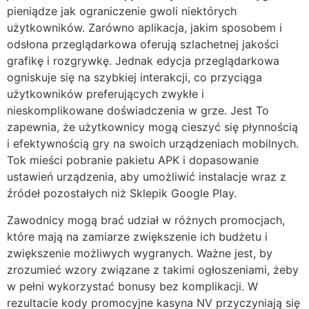
pieniądze jak ograniczenie gwoli niektórych
użytkowników. Zarówno aplikacja, jakim sposobem i
odsłona przeglądarkowa oferują szlachetnej jakości
grafikę i rozgrywkę. Jednak edycja przeglądarkowa
ogniskuje się na szybkiej interakcji, co przyciąga
użytkowników preferujących zwykłe i
nieskomplikowane doświadczenia w grze. Jest To
zapewnia, że użytkownicy mogą cieszyć się płynnością
i efektywnością gry na swoich urządzeniach mobilnych.
Tok mieści pobranie pakietu APK i dopasowanie
ustawień urządzenia, aby umożliwić instalacje wraz z
źródeł pozostałych niż Sklepik Google Play.
Zawodnicy mogą brać udział w różnych promocjach,
które mają na zamiarze zwiększenie ich budżetu i
zwiększenie możliwych wygranych. Ważne jest, by
zrozumieć wzory związane z takimi ogłoszeniami, żeby
w pełni wykorzystać bonusy bez komplikacji. W
rezultacie kody promocyjne kasyna NV przyczyniają się