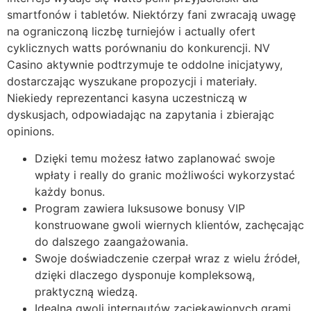
smartfonów i tabletów. Niektórzy fani zwracają uwagę
na ograniczoną liczbę turniejów i actually ofert
cyklicznych watts porównaniu do konkurencji. NV
Casino aktywnie podtrzymuje te oddolne inicjatywy,
dostarczając wyszukane propozycji i materiały.
Niekiedy reprezentanci kasyna uczestniczą w
dyskusjach, odpowiadając na zapytania i zbierając
opinions.
Dzięki temu możesz łatwo zaplanować swoje
wpłaty i really do granic możliwości wykorzystać
każdy bonus.
Program zawiera luksusowe bonusy VIP
konstruowane gwoli wiernych klientów, zachęcając
do dalszego zaangażowania.
Swoje doświadczenie czerpał wraz z wielu źródeł,
dzięki dlaczego dysponuje kompleksową,
praktyczną wiedzą.
Idealna gwoli internautów zaciekawionych grami