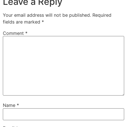
Leave a Reply
Your email address will not be published.
Required
fields are marked
*
Comment
*
Name
*