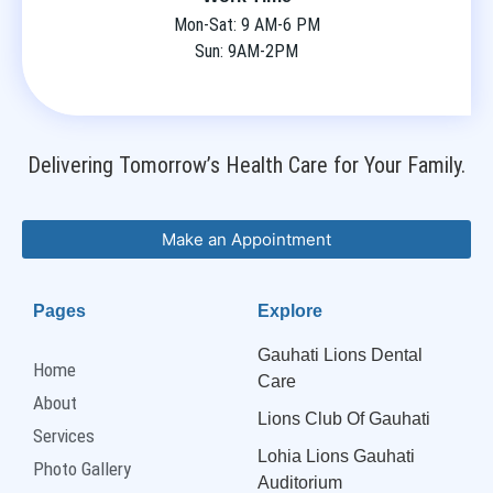
Mon-Sat: 9 AM-6 PM
Sun: 9AM-2PM
Delivering Tomorrow’s Health Care for Your Family.
Make an Appointment
Pages
Explore
Gauhati Lions Dental
Home
Care
About
Lions Club Of Gauhati
Services
Lohia Lions Gauhati
Photo Gallery
Auditorium