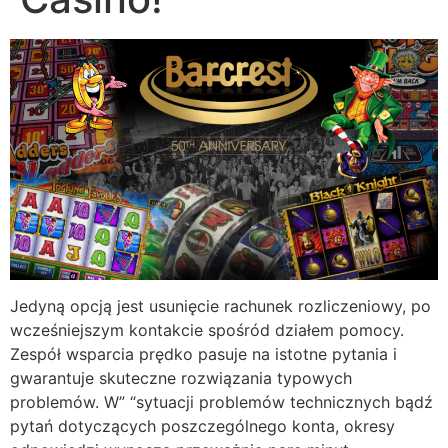
Jedyną opcją jest usunięcie rachunek rozliczeniowy, po
wcześniejszym kontakcie spośród działem pomocy.
Zespół wsparcia prędko pasuje na istotne pytania i
gwarantuje skuteczne rozwiązania typowych
problemów. W” “sytuacji problemów technicznych bądź
pytań dotyczących poszczególnego konta, okresy