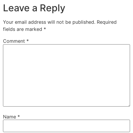
Leave a Reply
Your email address will not be published.
Required
fields are marked
*
Comment
*
Name
*