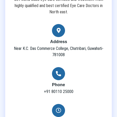
highly qualified and best certified Eye Care Doctors in
North east.
Address
Near K.C. Das Commerce College, Chatribari, Guwahati-
781008
Phone
+91 80110 25000