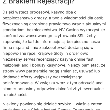
Z Brakiem Rejestracji?
Dzięki wstecz procesowi, kasyno dba o
bezpieczeństwo graczy, a twoje wiadomości dla osób
fizycznych są chronione prawidłowo wraz z aktualnymi
standardami bezpieczeństwa. NV Casino wykorzystuje
spośród zaawansowanego szyfrowania SSL, żeby
zapewnić, że każde informacje są bezpieczne nasza
firma mąż and i nie zaakceptować dostaną się w
niepowołane ręce. Krajowe Sloty in order owo
niezależny serwis recenzujący kasyna online fast
małżonek and i bonusy kasynowe. Należy pamiętać, że
strony www partnerskie mogą zmieniać, usuwać lub
dodawać oferty wyjąwszy wcześniejszego
poinformowania. W związku wraz z tym odrzucić und
nimmer ponosimy odpowiedzialności zbyt ewentualne
rozbieżności.
Niekiedy powinno się działać szybko – właśnie zatem
posiadamy dla Ciebie Instant Games! Te rozrywki są