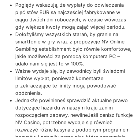
Poglądy wskazują, że wypłaty do odwiedzenia
pięć stów EUR są najczęściej fabrykowane w
ciągu dwóch dni roboczych, w czasie wówczas
gdy większe kwoty mogą zająć więcej periodu.
Dołożyliśmy wszystkich starań, by granie na
smartfonie w gry wraz z propozycje NV Online
Gambling establishment było równie komfortowe,
jakie możliwości za pomocą komputera PC – i
udało nam się jest to w 100%.
Ważne wydaje się, by zawodnicy byli świadomi
limitów wypłat, ponieważ komentarze
przekraczające te limity mogą powodować
opóźnienia.
Jednakże powinieneś sprawdzić aktualne prawo
dotyczące hazardu w naszym kraju zanim
rozpoczęciem zabawy. newlineJeśli cenisz funkcje
NV Casino, potrzebne wydaje się również
rozważyć różne kasyna z podobnym programem