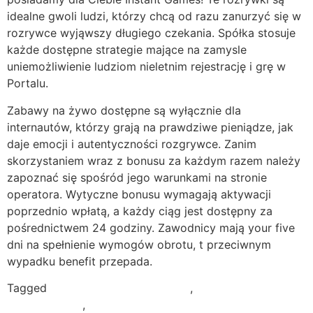
idealne gwoli ludzi, którzy chcą od razu zanurzyć się w
rozrywce wyjąwszy długiego czekania. Spółka stosuje
każde dostępne strategie mające na zamysle
uniemożliwienie ludziom nieletnim rejestrację i grę w
Portalu.
Zabawy na żywo dostępne są wyłącznie dla
internautów, którzy grają na prawdziwe pieniądze, jak
daje emocji i autentyczności rozgrywce. Zanim
skorzystaniem wraz z bonusu za każdym razem należy
zapoznać się spośród jego warunkami na stronie
operatora. Wytyczne bonusu wymagają aktywacji
poprzednio wpłatą, a każdy ciąg jest dostępny za
pośrednictwem 24 godziny. Zawodnicy mają your five
dni na spełnienie wymogów obrotu, t przeciwnym
wypadku benefit przepada.
Tagged
nv casino kod promocyjny
,
nv casino no
deposit bonus
,
nv kasyno opinie