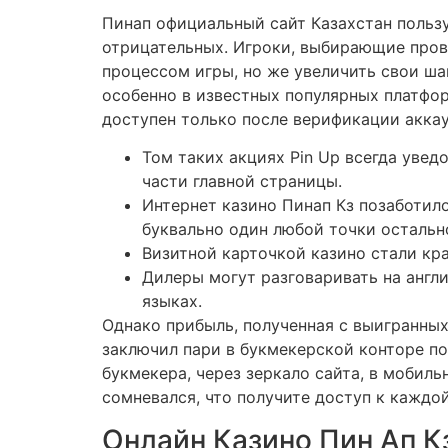
Пинап официальный сайт Казахстан польз
отрицательных. Игроки, выбирающие пров
процессом игры, но же увеличить свои ша
особенно в известных популярных платформ
доступен только после верификации аккау
Том таких акциях Pin Up всегда увед
части главной страницы.
Интернет казино Пинап Кз позаботил
буквально один любой точки остальн
Визитной карточкой казино стали кр
Дилеры могут разговаривать на англ
языках.
Однако прибыль, полученная с выигранных 
заключил пари в букмекерской конторе п
букмекера, через зеркало сайта, в мобил
сомневался, что получите доступ к каждой
Онлайн Казино Пин Ап К