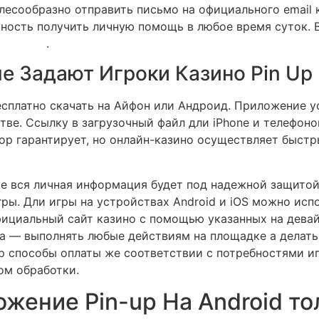
есообразно отправить письмо на официального email к
жность получить личную помощь в любое время суток. 
о пин ап
.
е Задают Игроки Казино Pin Up
сплатно скачать на Айфон или Андроид. Приложение у
ве. Ссылку в загрузочный файл дли iPhone и телефонов
тор гарантирует, но онлайн-казино осуществляет быстр
е вся личная информация будет под надежной защитой 
ры. Дли игры на устройствах Android и iOS можно исп
ициальный сайт казино с помощью указанных на девай
 — выполнять любые действиям на площадке а делать 
р способы оплаты же соответствии с потребностями иг
ом обработки.
жение Pin-up На Android тол