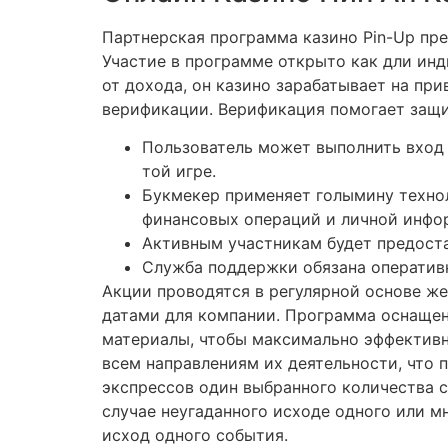
Партнерская программа казино Pin-Up пр
Участие в программе открыто как дли инд
от дохода, он казино зарабатывает на при
верификации. Верификация помогает защи
Пользователь может выполнить вход ж
той игре.
Букмекер применяет голымину технол
финансовых операций и личной инфо
Активным участникам будет предост
Служба поддержки обязана оперативно
Акции проводятся в регулярной основе ж
датами для компании. Программа оснащен
материалы, чтобы максимально эффективн
всем направлениям их деятельности, что 
экспрессов один выбранного количества с
случае неугаданного исходе одного или м
исход одного события.