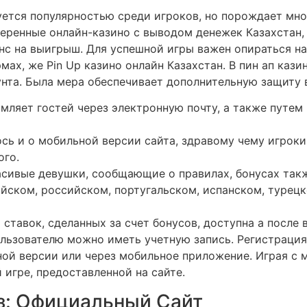
уется популярностью среди игроков, но порождает мно
еренные онлайн-казино с выводом денежек Казахстан, 
нс на выигрыш. Для успешной игры важен опираться на
ах, же Pin Up казино онлайн Казахстан. В пин ап кази
нта. Была мера обеспечивает дополнительную защиту 
омляет гостей через электронную почту, а также путем
ось и о мобильной версии сайта, здравому чему игрок
ого.
асивые девушки, сообщающие о правилах, бонусах так
ийском, российском, португальском, испанском, турец
ставок, сделанных за счет бонусов, доступна а после
ользователю можно иметь учетную запись. Регистрация
ьной версии или через мобильное приложение. Играя с
 игре, предоставленной на сайте.
з: Официальный Сайт