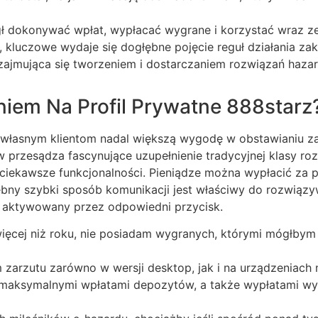
 dokonywać wpłat, wypłacać wygrane i korzystać wraz ze
i, kluczowe wydaje się dogłębne pojęcie reguł działania z
a zajmująca się tworzeniem i dostarczaniem rozwiązań haz
iem Na Profil Prywatne 888starz
 własnym klientom nadal większą wygodę w obstawianiu za
przesądza fascynujące uzupełnienie tradycyjnej klasy roz
najciekawsze funkcjonalności. Pieniądze można wypłacić za
ębny szybki sposób komunikacji jest właściwy do rozwiąz
yć aktywowany przez odpowiedni przycisk.
ęcej niż roku, nie posiadam wygranych, którymi mógłbym s
em zarzutu zarówno w wersji desktop, jak i na urządzeniach
i maksymalnymi wpłatami depozytów, a także wypłatami 