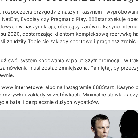
ia rozpoczęcia przygody z naszym kasynem i wypróbowa
NetEnt, Evoplay czy Pragmatic Play. 888star zyskuje obe
ardowych w naszym kraju, oferujący zarówno kasyno intern
zasu 2020, dostarczając klientom kompleksową rozrywkę 
śli znudziły Tobie się zakłady sportowe i pragniesz zrobi
ź swój system kodowania w polu” Szyfr promocji ” w trakc
zamówienia musi zostać zmniejszona. Pamiętaj, by przecz
awnie.
www internetowej albo na Instagramie 888Starz. Kasyno pr
 rozrywki i zakłady w złotówkach. Minimalne stawki zaczyn
ie batalii bezpiecznie dużych wydatków.