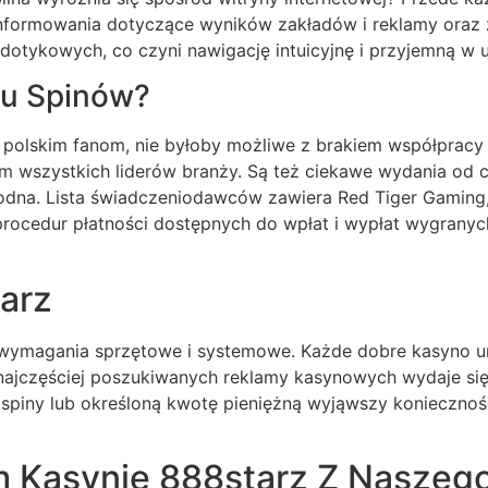
nformowania dotyczące wyników zakładów i reklamy oraz 
otykowych, co czyni nawigację intuicyjnę i przyjemną w 
iu Spinów?
 polskim fanom, nie byłoby możliwe z brakiem współpracy
ym wszystkich liderów branży. Są też ciekawe wydania od 
rodna. Lista świadczeniodawców zawiera Red Tiger Gaming,
procedur płatności dostępnych do wpłat i wypłat wygranyc
arz
ymagania sprzętowe i systemowe. Każde dobre kasyno um
 najczęściej poszukiwanych reklamy kasynowych wydaje si
ee spiny lub określoną kwotę pieniężną wyjąwszy konieczn
 Kasynie 888starz Z Naszego