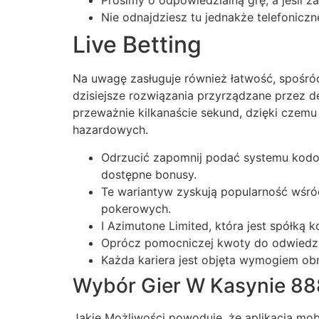
Prosimy o odpowiedzialną grę, a jeśli 
Nie odnajdziesz tu jednakże telefonicz
Live Betting
Na uwagę zasługuje również łatwość, spośród
dzisiejsze rozwiązania przyrządzane przez d
przeważnie kilkanaście sekund, dzięki cze
hazardowych.
Odrzucić zapomnij podać systemu kodow
dostępne bonusy.
Te wariantyw zyskują popularność wśró
pokerowych.
I Azimutone Limited, która jest spółką
Oprócz pomocniczej kwoty do odwiedze
Każda kariera jest objęta wymogiem ob
Wybór Gier W Kasynie 88
Jakie Możliwości powoduje, że aplikacja mob