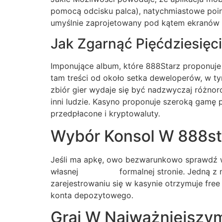
pomocą odcisku palca), natychmiastowe poi
umyślnie zaprojetowany pod kątem ekranów d
Jak Zgarnąć Pięćdziesięc
Imponujące album, które 888Starz proponuje
tam treści od około setka deweloperów, w t
zbiór gier wydaje się być nadzwyczaj różno
inni ludzie. Kasyno proponuje szeroką gamę 
przedpłacone i kryptowaluty.
Wybór Konsol W 888st
Jeśli ma apkę, owo bezwarunkowo sprawdź w
własnej
888 starz
formalnej stronie. Jedną z
zarejestrowaniu się w kasynie otrzymuje fr
konta depozytowego.
Graj W Najważniejszym