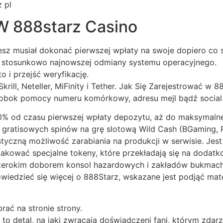
 888starz Casino
esz musiał dokonać pierwszej wpłaty na swoje dopiero co 
i stosunkowo najnowszej odmiany systemu operacyjnego.
o i przejść weryfikację.
rill, Neteller, MiFinity i Tether. Jak Się Zarejestrować w 
o obok pomocy numeru komórkowy, adresu mejl bądź socia
0% od czasu pierwszej wpłaty depozytu, aż do maksymalne
tu gratisowych spinów na grę slotową Wild Cash (BGaming,
styczną możliwość zarabiania na produkcji w serwisie. Jes
kować specjalne tokeny, które przekładają się na dodatk
 szerokim doborem konsol hazardowych i zakładów bukmache
iedzieć się więcej o 888Starz, wskazane jest podjąć mat
rać na stronie strony.
 to detal, na jaki zwracają doświadczeni fani, którym zdar