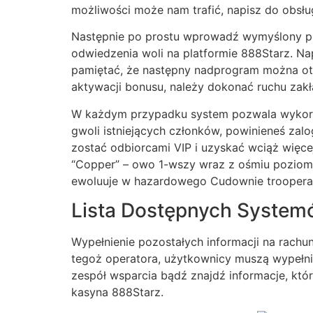
możliwości może nam trafić, napisz do obsłu
Następnie po prostu wprowadź wymyślony prze
odwiedzenia woli na platformie 888Starz. Na
pamiętać, że następny nadprogram można ot
aktywacji bonusu, należy dokonać ruchu zakł
W każdym przypadku system pozwala wykorz
gwoli istniejących członków, powinieneś zal
zostać odbiorcami VIP i uzyskać wciąż więc
“Copper” – owo 1-wszy wraz z ośmiu poziomó
ewoluuje w hazardowego Cudownie troopera! 
Lista Dostępnych System
Wypełnienie pozostałych informacji na rach
tegoż operatora, użytkownicy muszą wypełnić
zespół wsparcia bądź znajdź informacje, któ
kasyna 888Starz.