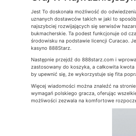
Jest To doskonała możliwość do odwiedzen
uznanych dostawców takich w jaki to sposób 
najszybciej rozwijających się serwisów haz
bukmacherskie. Ta podest funkcjonuje od c
środowisku na podstawie licencji Curacao. Je
kasyno 888Starz.
Następnie przejdź do 888starz.com i wprowad
zastosowany do koszyka, a całkowita kwota 
by upewnić się, że wykorzystuje się fita popr
Więcej wiadomości można znaleźć na stronie 
wymagań polskiego gracza, oferując wszelkie
możliwości zezwala na komfortowe rozpoczęc