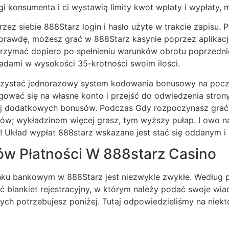
gi konsumenta i ci wystawią limity kwot wpłaty i wypłaty,
z siebie 888Starz login i hasło użyte w trakcie zapisu. 
prawdę, możesz grać w 888Starz kasynie poprzez aplikację
rzymać dopiero po spełnieniu warunków obrotu poprzednie
adami w wysokości 35-krotności swoim ilości.
ystać jednorazowy system kodowania bonusowy na pocz
ogować się na własne konto i przejść do odwiedzenia stro
ej dodatkowych bonusów. Podczas Gdy rozpoczynasz grać 
w; wykładzinom więcej grasz, tym wyższy pułap. I owo na
Układ wypłat 888starz wskazane jest stać się oddanym i 
ów Płatności W 888starz Casino
unku bankowym w 888Starz jest niezwykle zwykłe. Według 
 blankiet rejestracyjny, w którym należy podać swoje wiad
rych potrzebujesz poniżej. Tutaj odpowiedzieliśmy na nie