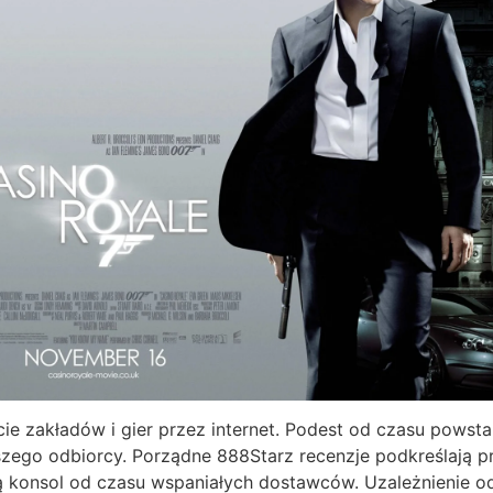
e zakładów i gier przez internet. Podest od czasu powst
zego odbiorcy. Porządne 888Starz recenzje podkreślają pr
 konsol od czasu wspaniałych dostawców. Uzależnienie od 