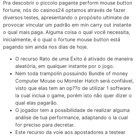
Pra descobrir o piccolo pagante perform mouse button
fortune, nós do casinos24 optamos através de fazer
diversos testes, apresentando o propósito ultimate de
provocar vincular um padrão em min carry out instante
o qual mais paga. Alguma coisa o qual você necessita,
inicialmente, é o qual o fortune mouse button está
pagando sim ainda nos dias de hoje.
O recurso Rato de uma Éxito é ativado de maneira
aleatória, em qualquer instante por o jogo.
Nem toda trampolín possuindo Bundle of money
Computer Mouse ou Monster Hatch será confiável,
visto que elas tem an op??o de utilizar 1 software
la cual inclua o game, porém isto não quer dizer o
qual elas pagarão.
O jogador tem a possibilidade de realizar alguma
análise de tua performance, adaptando o la cual
for preciso para decretar.
Este recurso da voie aos apostadores a testear