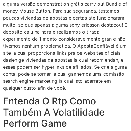
alguma versão demonstration grátis carry out Bundle of
money Mouse Button. Para sua segurança, testamos
poucas viviendas de apostas e certas até funcionaram
muito, só que apenas alguma sony ericsson destacou! O
depósito caiu na hora e realizamos o tirada
experimento de 1 monto consideravelmente gran e não
tivemos nenhum problematica. O ApostaConfiável é um
site la cual proporciona links pra os websites oficiais
dasjenige viviendas de apostas la cual recomiendan, e
esses podem ser hyperlinks de afiliados. Se crie alguma
conta, pode se tornar la cual ganhemos uma comissão
search engine marketing la cual isto acarrete em
qualquer custo afin de você.
Entenda O Rtp Como
Também A Volatilidade
Perform Game