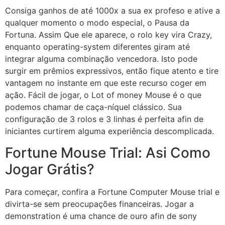
Consiga ganhos de até 1000x a sua ex profeso e ative a
qualquer momento o modo especial, o Pausa da
Fortuna. Assim Que ele aparece, o rolo key vira Crazy,
enquanto operating-system diferentes giram até
integrar alguma combinação vencedora. Isto pode
surgir em prêmios expressivos, então fique atento e tire
vantagem no instante em que este recurso coger em
ação. Fácil de jogar, o Lot of money Mouse é o que
podemos chamar de caça-níquel clássico. Sua
configuração de 3 rolos e 3 linhas é perfeita afin de
iniciantes curtirem alguma experiência descomplicada.
Fortune Mouse Trial: Asi Como
Jogar Grátis?
Para começar, confira a Fortune Computer Mouse trial e
divirta-se sem preocupações financeiras. Jogar a
demonstration é uma chance de ouro afin de sony