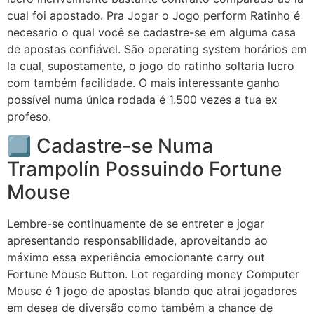
cual foi apostado. Pra Jogar o Jogo perform Ratinho é
necesario o qual você se cadastre-se em alguma casa
de apostas confiável. São operating system horários em
la cual, supostamente, o jogo do ratinho soltaria lucro
com também facilidade. O mais interessante ganho
possível numa única rodada é 1.500 vezes a tua ex
profeso.
⃣ Cadastre-se Numa
Trampolín Possuindo Fortune
Mouse
Lembre-se continuamente de se entreter e jogar
apresentando responsabilidade, aproveitando ao
máximo essa experiência emocionante carry out
Fortune Mouse Button. Lot regarding money Computer
Mouse é 1 jogo de apostas blando que atrai jogadores
em desea de diversão como também a chance de