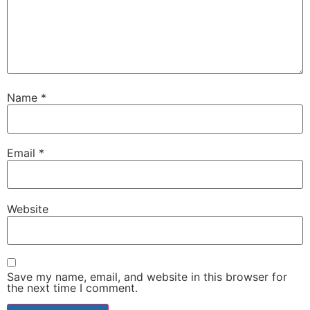
Name
*
Email
*
Website
Save my name, email, and website in this browser for
the next time I comment.