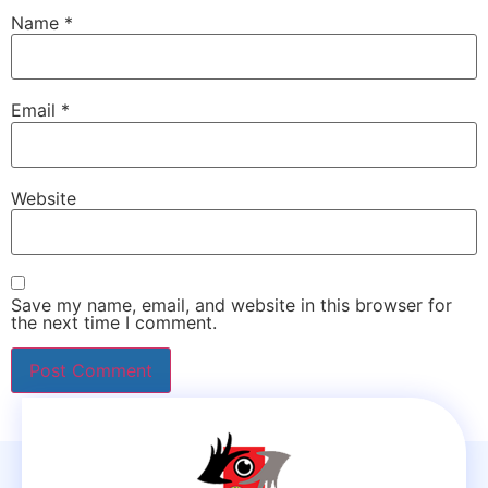
Name
*
Email
*
Website
Save my name, email, and website in this browser for
the next time I comment.