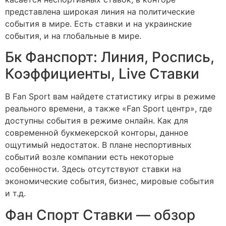
представлена широкая линия на политические
события в мире. Есть ставки и на украинские
события, и на глобальные в мире.
Бк Фанспорт: Линия, Роспись,
Коэффициенты, Live Ставки
В Fan Sport вам найдете статистику игры в режиме
реального времени, а также «Fan Sport центр», где
доступны события в режиме онлайн. Как для
современной букмекерской конторы, данное
ощутимый недостаток. В плане неспортивных
событий возле компании есть некоторые
особенности. Здесь отсутствуют ставки на
экономические события, бизнес, мировые события
и т.д.
Фан Спорт Ставки — обзор