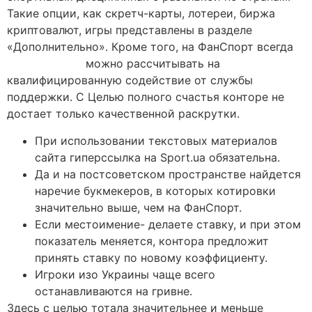
Такие опции, как скретч-карты, лотереи, биржа
криптовалют, игры представлены в разделе
«Дополнительно». Кроме того, на ФанСпорт всегда
fansbet bonus
можно рассчитывать на
квалифицированную содействие от службы
поддержки. С Целью полного счастья конторе не
достает только качественной раскрутки.
При использовании текстовых материалов
сайта гиперссылка на Sport.ua обязательна.
Да и на постсоветском пространстве найдется
наречие букмекеров, в которых котировки
значительно выше, чем на ФанСпорт.
Если местоимение- делаете ставку, и при этом‎
показатель меняется, контора предложит
принять ставку по новому коэффициенту.
Игроки изо Украины чаще всего
останавливаются на гривне.
Здесь с целью тотала значительнее и меньше