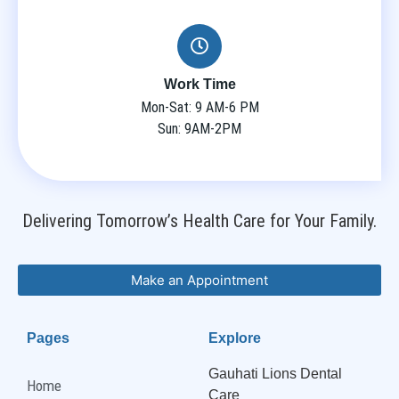
Work Time
Mon-Sat: 9 AM-6 PM
Sun: 9AM-2PM
Delivering Tomorrow’s Health Care for Your Family.
Make an Appointment
Pages
Explore
Gauhati Lions Dental
Home
Care