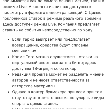
принимаются как до самого основы матчей, так и в
режиме Live. А кое-кто из них аж доступны к
просмотру в формате видео-трансляций. С Целью
поклонников ставок в режиме реального времени
здесь доступен режим Live. Компания предлагает
ставить на события непосредственно по ходу.
Если тариф выиграет или предполагает
возвращение, средства будут списаны
машинально.
Кроме Того можно осуществлять ставки на
виртуальный спорт, сыграть в бинго; здесь
доступны ТВ-игры, и союз покер.
Редакция проекта может не разделять мнение
авторов и не несет ответственности за
авторские материалы.
Однако в контур букмекера при всем при том
отсутствуют кое-кто весьма популярные виды
спорта с целью ставок.