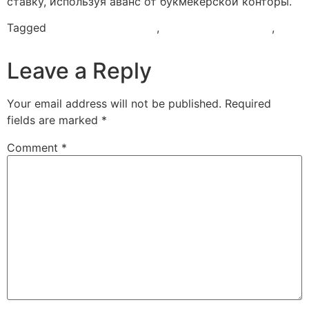
ставку, используя аванс от букмекерской конторы.
Tagged
fansbet promo code
,
fansbet sign up offer
,
fansbet uk
Leave a Reply
Your email address will not be published.
Required
fields are marked
*
Comment
*