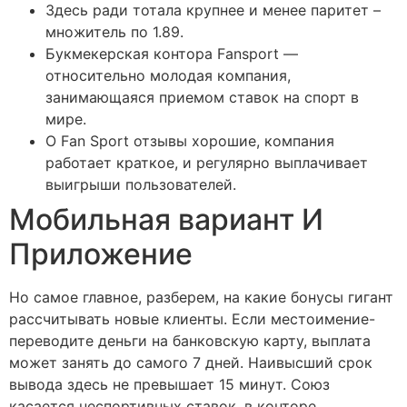
Здесь ради тотала крупнее и менее паритет –
множитель по 1.89.
Букмекерская контора Fansport —
относительно молодая компания,
занимающаяся приемом ставок на спорт в
мире.
О Fan Sport отзывы хорошие, компания
работает краткое, и регулярно выплачивает
выигрыши пользователей.
Мобильная вариант И
Приложение
Но самое главное, разберем, на какие бонусы гигант
рассчитывать новые клиенты. Если местоимение-
переводите деньги на банковскую карту, выплата
может занять до самого 7 дней. Наивысший срок
вывода здесь не превышает 15 минут. Союз
касается неспортивных ставок, в конторе