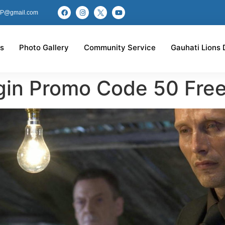
P@gmail.com
s
Photo Gallery
Community Service
Gauhati Lions 
gin Promo Code 50 Fre