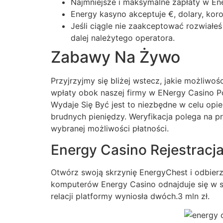
Najmniejsze i maksymalne zapłaty w En
Energy kasyno akceptuje €, dolary, koro
Jeśli ciągle nie zaakceptować rozwiałe
dalej należytego operatora.
Zabawy Na Żywo
Przyjrzyjmy się bliżej wstecz, jakie możliwo
wpłaty obok naszej firmy w ENergy Casino Po
Wydaje Się Być jest to niezbędne w celu opie
brudnych pieniędzy. Weryfikacja polega na p
wybranej możliwości płatności.
Energy Casino Rejestracj
Otwórz swoją skrzynię EnergyChest i odbierz
komputerów Energy Casino odnajduje się w s
relacji platformy wyniosła dwóch.3 mln zł.