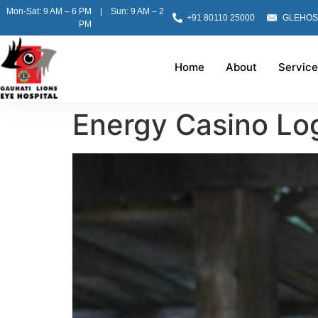
Mon-Sat: 9 AM – 6 PM | Sun: 9 AM – 2
+91 80110 25000
GLEHOS
PM
Home
About
Service
Energy Casino Lo