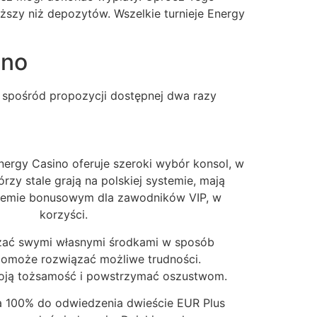
szy niż depozytów. Wszelkie turnieje Energy
ino
spośród propozycji dostępnej dwa razy
ergy Casino oferuje szeroki wybór konsol, w
zy stale grają na polskiej systemie, mają
stemie bonusowym dla zawodników VIP, w
casino
korzyści.
dzać swymi własnymi środkami w sposób
 pomoże rozwiązać możliwe trudności.
Twoją tożsamość i powstrzymać oszustwom.
a 100% do odwiedzenia dwieście EUR Plus