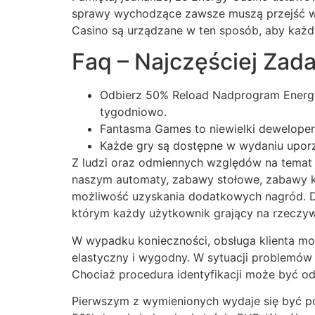
sprawy wychodzące zawsze muszą przejść wer
Casino są urządzane w ten sposób, aby każdy
Faq – Najczęściej Zad
Odbierz 50% Reload Nadprogram Energy
tygodniowo.
Fantasma Games to niewielki deweloper 
Każde gry są dostępne w wydaniu uporz
Z ludzi oraz odmiennych względów na temat 
naszym automaty, zabawy stołowe, zabawy karc
możliwość uzyskania dodatkowych nagród. D
którym każdy użytkownik grający na rzeczy
W wypadku konieczności, obsługa klienta m
elastyczny i wygodny. W sytuacji problemów
Chociaż procedura identyfikacji może być o
Pierwszym z wymienionych wydaje się być p