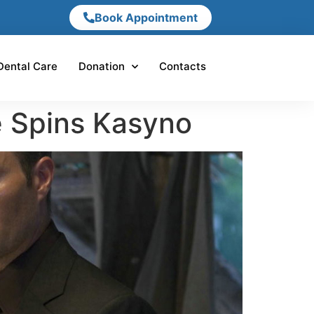
Book Appointment
Dental Care
Donation
Contacts
e Spins Kasyno