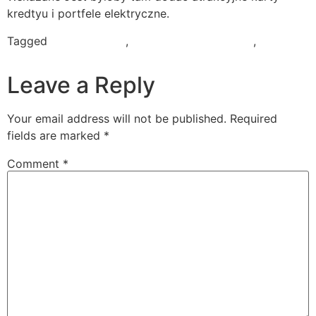
kredtyu i portfele elektryczne.
Tagged
energy casino
,
energycasino free spin
,
energycasino opinie
Leave a Reply
Your email address will not be published.
Required
fields are marked
*
Comment
*