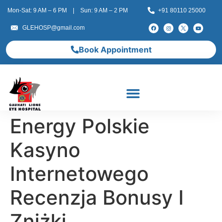
Mon-Sat: 9 AM – 6 PM | Sun: 9 AM – 2 PM
+91 80110 25000
GLEHOSP@gmail.com
Book Appointment
Energy Polskie
Kasyno
Internetowego
Recenzja Bonusy I
Zniżki