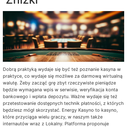
Dobrą praktyką wydaje się być też poznanie kasyna w
praktyce, co wydaje się możliwe za darmową wirtualną
walutę. Żeby zacząć grę zbyt rzeczywiste pieniądze
będzie wymagana wpis w serwisie, weryfikacja konta
bankowego i wpłata depozytu. Ważne wydaje się też
przetestowanie dostępnych technik płatności, z których
będziesz mógł skorzystać. Energy Kasyno to kasyno,
które przyciąga wielu graczy, w naszym także
internautów wraz z Lokalny. Platforma proponuje