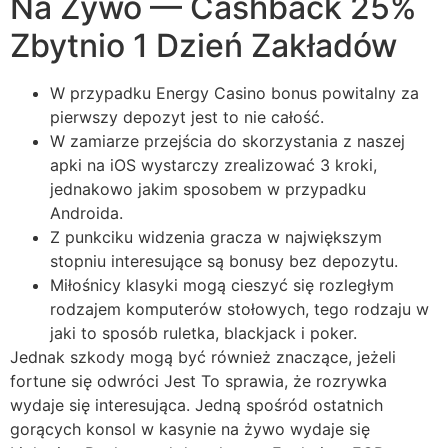
Na Żywo — Cashback 25%
Zbytnio 1 Dzień Zakładów
W przypadku Energy Casino bonus powitalny za
pierwszy depozyt jest to nie całość.
W zamiarze przejścia do skorzystania z naszej
apki na iOS wystarczy zrealizować 3 kroki,
jednakowo jakim sposobem w przypadku
Androida.
Z punkciku widzenia gracza w największym
stopniu interesujące są bonusy bez depozytu.
Miłośnicy klasyki mogą cieszyć się rozległym
rodzajem komputerów stołowych, tego rodzaju w
jaki to sposób ruletka, blackjack i poker.
Jednak szkody mogą być również znaczące, jeżeli
fortune się odwróci Jest To sprawia, że rozrywka
wydaje się interesująca. Jedną spośród ostatnich
gorących konsol w kasynie na żywo wydaje się