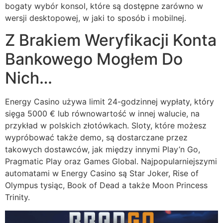
bogaty wybór konsol, które są dostępne zarówno w
wersji desktopowej, w jaki to sposób i mobilnej.
Z Brakiem Weryfikacji Konta
Bankowego Mogłem Do
Nich…
Energy Casino używa limit 24-godzinnej wypłaty, który
sięga 5000 € lub równowartość w innej walucie, na
przykład w polskich złotówkach. Sloty, które możesz
wypróbować także demo, są dostarczane przez
takowych dostawców, jak między innymi Play’n Go,
Pragmatic Play oraz Games Global. Najpopularniejszymi
automatami w Energy Casino są Star Joker, Rise of
Olympus tysiąc, Book of Dead a także Moon Princess
Trinity.