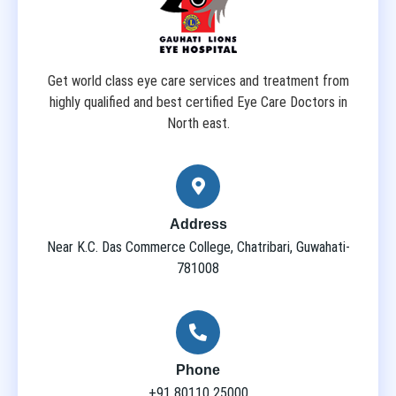
Get world class eye care services and treatment from
highly qualified and best certified Eye Care Doctors in
North east.
Address
Near K.C. Das Commerce College, Chatribari, Guwahati-
781008
Phone
+91 80110 25000