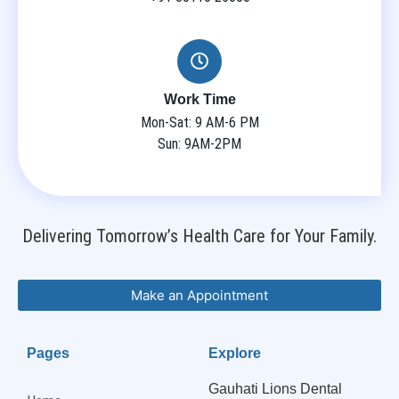
Work Time
Mon-Sat: 9 AM-6 PM
Sun: 9AM-2PM
Delivering Tomorrow’s Health Care for Your Family.
Make an Appointment
Pages
Explore
Gauhati Lions Dental