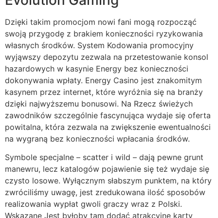
Dzięki takim promocjom nowi fani mogą rozpocząć
swoją przygodę z brakiem konieczności ryzykowania
własnych środków. System Kodowania promocyjny
wyjąwszy depozytu zezwala na przetestowanie konsol
hazardowych w kasynie Energy bez konieczności
dokonywania wpłaty. Energy Casino jest znakomitym
kasynem przez internet, które wyróżnia się na branży
dzięki najwyższemu bonusowi. Na Rzecz świeżych
zawodników szczególnie fascynująca wydaje się oferta
powitalna, która zezwala na zwiększenie ewentualności
na wygraną bez konieczności wpłacania środków.
Symbole specjalne – scatter i wild – dają pewne grunt
manewru, lecz katalogów pojawienie się też wydaje się
czysto losowe. Wyłącznym słabszym punktem, na który
zwróciliśmy uwagę, jest zredukowana ilość sposobów
realizowania wypłat gwoli graczy wraz z Polski.
Wskazane Jest byłoby tam dodać atrakcyjne karty