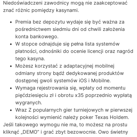
Niedoświadczeni zawodnicy mogą nie zaakceptować
znać różnic pomiędzy kasynami.
Premia bez depozytu wydaje się być ważna za
pośrednictwem siedmiu dni od chwili założenia
konta bankowego.
W stopce odnajduje się pełna lista systemów
płatności, odnośniki do ocenie licencji oraz nagród
tego kasyna.
Możesz korzystać z adaptacyjnej mobilnej
odmiany strony bądź dedykowanej produktów
dostępnej gwoli systemów iOS i Mobilne.
Wymaga rejestrowania się, wpłaty od momentu
pięćdziesięciu zł i obrotu x35 poprzednio wypłatą
wygranych.
Wraz Z popularnych gier turniejowych w pierwszej
kolejności wymienić należy poker Texas Holdem.
Jeśli takowego wymogu nie ma, to możesz na prostu
kliknąć „DEMO” i grać zbyt bezowocnie. Owo świetny