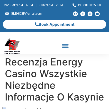
Mon-Sat: 9 AM – 6 PM | Sun: 9 AM – 2 PM
+91 80110 25000
GLEHOSP@gmail.com
Book Appointment
Recenzja Energy
Casino Wszystkie
Niezbędne
Informacje O Kasynie