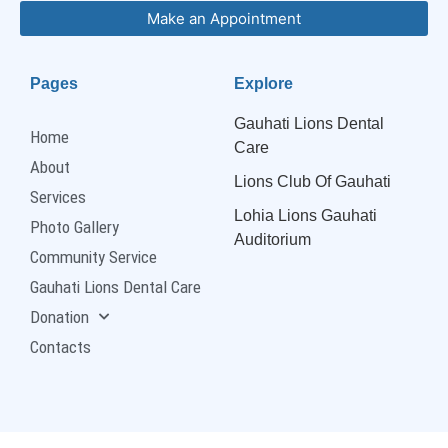
Make an Appointment
Pages
Explore
Gauhati Lions Dental
Home
Care
About
Lions Club Of Gauhati
Services
Lohia Lions Gauhati
Photo Gallery
Auditorium
Community Service
Gauhati Lions Dental Care
Donation
Contacts