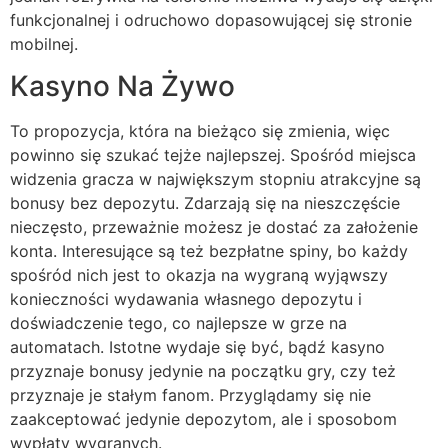
funkcjonalnej i odruchowo dopasowującej się stronie
mobilnej.
Kasyno Na Żywo
To propozycja, która na bieżąco się zmienia, więc
powinno się szukać tejże najlepszej. Spośród miejsca
widzenia gracza w największym stopniu atrakcyjne są
bonusy bez depozytu. Zdarzają się na nieszczęście
nieczęsto, przeważnie możesz je dostać za założenie
konta. Interesujące są też bezpłatne spiny, bo każdy
spośród nich jest to okazja na wygraną wyjąwszy
konieczności wydawania własnego depozytu i
doświadczenie tego, co najlepsze w grze na
automatach. Istotne wydaje się być, bądź kasyno
przyznaje bonusy jedynie na początku gry, czy też
przyznaje je stałym fanom. Przyglądamy się nie
zaakceptować jedynie depozytom, ale i sposobom
wypłaty wygranych.