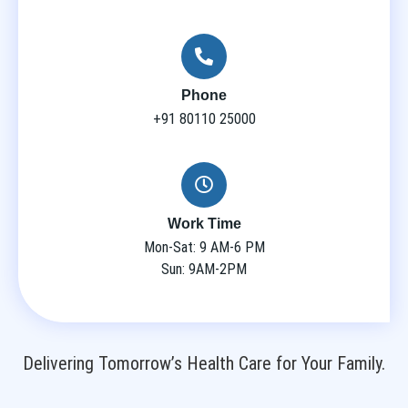
Phone
+91 80110 25000
Work Time
Mon-Sat: 9 AM-6 PM
Sun: 9AM-2PM
Delivering Tomorrow’s Health Care for Your Family.