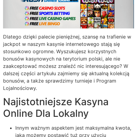
Dlatego dzięki palecie pieniężnej, szansę na trafienie w
jackpot w naszym kasynie internetowego stają się
stosunkowo ogromne. Wyszukujesz korzystnych
bonusów kasynowych na terytorium polski, ale nie
zaakceptować możesz znaleźć nic interesującego? W
dalszej części artykułu zajmiemy się aktualną kolekcją
bonusów, a także sprawdzimy turnieje i Program
Lojalnościowy.
Najistotniejsze Kasyna
Online Dla Lokalny
Innym ważnym aspektem jest maksymalna kwota,
jaką możemy postawić tuż przy użyciu