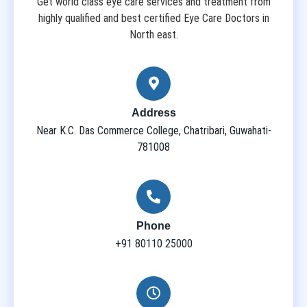
Get world class eye care services and treatment from
highly qualified and best certified Eye Care Doctors in
North east.
Address
Near K.C. Das Commerce College, Chatribari, Guwahati-
781008
Phone
+91 80110 25000