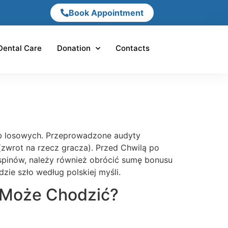
Book Appointment
Dental Care
Donation
Contacts
zb losowych. Przeprowadzone audyty
zwrot na rzecz gracza). Przed Chwilą po
pinów, należy również obrócić sumę bonusu
ie szło według polskiej myśli.
 Może Chodzić?