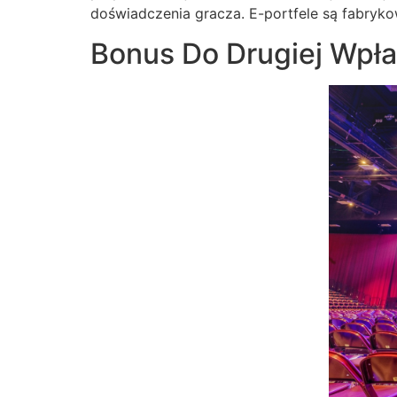
doświadczenia gracza. E-portfele są fabry
Bonus Do Drugiej Wpła