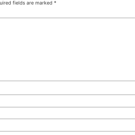
uired fields are marked
*