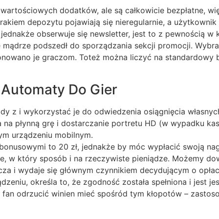
wartościowych dodatków, ale są całkowicie bezpłatne, więc
brakiem depozytu pojawiają się nieregularnie, a użytkown
i jednakże obserwuje się newsletter, jest to z pewnością w
 mądrze podszedł do sporządzania sekcji promocji. Wybra
ponowano je graczom. Toteż można liczyć na standardowy b
 Automaty Do Gier
 z i wykorzystać je do odwiedzenia osiągnięcia własnyc
a płynną grę i dostarczanie portretu HD (w wypadku kas
wym urządzeniu mobilnym.
nusowymi to 20 zł, jednakże by móc wypłacić swoją nagro
, w który sposób i na rzeczywiste pieniądze. Możemy dowi
acza i wydaje się głównym czynnikiem decydującym o opłac
zeniu, określa to, że zgodność została spełniona i jest j
fan odrzucić winien mieć spośród tym kłopotów – zastoso