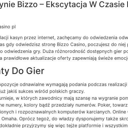
nie Bizzo – Ekscytacja W Czasie 
elacji kasyn przez internet, zachęcamy do odwiedzenia od
 gdy odwiedzisz stronę Bizzo Casino, poczujesz do niej pr
 do odwiedzenia gry. Duża różnorodność dostępnych gier 
a prawidłowe aktualizacje oferty zapewniają świeże emocj
y Do Gier
opozycje odnawialne wymagają podania podczas realizacji
już jakiś sukces wśród polskich graczy.
turnieje, w których zawodnicy mają szansę na wygranie po
e numery, kolory bądź przedziały numerów. Poker, towar
nionych i rozpoznawalnych komputerów karcianych. Online 
Omaha. Oprócz tegoż, do władzy dysponujemy także skrom
 dokładnie przyjrzymy się więc tejże platformie i wszystk