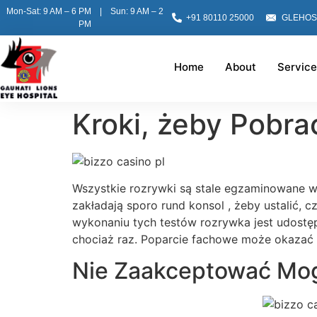
Mon-Sat: 9 AM – 6 PM | Sun: 9 AM – 2
+91 80110 25000
GLEHOS
PM
Home
About
Service
Kroki, żeby Pobra
Wszystkie rozrywki są stale egzaminowane w
zakładają sporo rund konsol , żeby ustalić
wykonaniu tych testów rozrywka jest udost
chociaż raz. Poparcie fachowe może okazać 
Nie Zaakceptować Mog