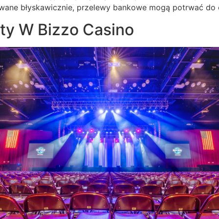
kowane błyskawicznie, przelewy bankowe mogą potrwać do 
ty W Bizzo Casino