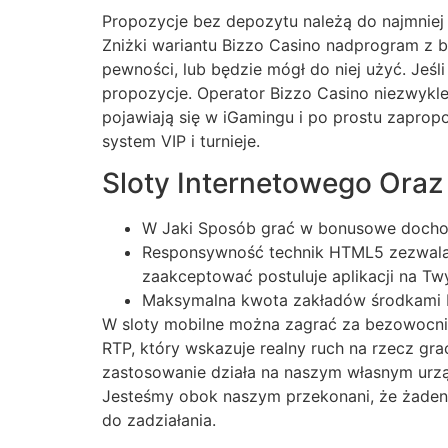
Propozycje bez depozytu należą do najmniej 
Zniżki wariantu Bizzo Casino nadprogram z 
pewności, lub będzie mógł do niej użyć. Jeśl
propozycje. Operator Bizzo Casino niezwykle
pojawiają się w iGamingu i po prostu zapro
system VIP i turnieje.
Sloty Internetowego Oraz
W Jaki Sposób grać w bonusowe dochody
Responsywność technik HTML5 zezwala n
zaakceptować postuluje aplikacji na T
Maksymalna kwota zakładów środkami bo
W sloty mobilne można zagrać za bezowocnie
RTP, który wskazuje realny ruch na rzecz gr
zastosowanie działa na naszym własnym urząd
Jesteśmy obok naszym przekonani, że żaden 
do zadziałania.