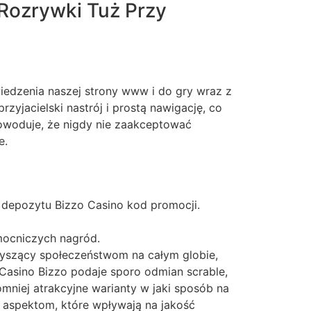
Rozrywki Tuż Przy
wiedzenia naszej strony www i do gry wraz z
zyjacielski nastrój i prostą nawigację, co
powoduje, że nigdy nie zaakceptować
e.
 depozytu Bizzo Casino kod promocji.
mocniczych nagród.
zyszący społeczeństwom na całym globie,
Casino Bizzo podaje sporo odmian scrable,
niej atrakcyjne warianty w jaki sposób na
im aspektom, które wpływają na jakość