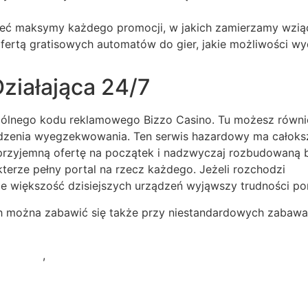
mieć maksymy każdego promocji, w jakich zamierzamy wziąć
 ofertą gratisowych automatów do gier, jakie możliwości w
ziałająca 24/7
ólnego kodu reklamowego Bizzo Casino. Tu możesz równie
dzenia wyegzekwowania. Ten serwis hazardowy ma całokszt
przyjemną ofertę na początek i nadzwyczaj rozbudowaną
terze pełny portal na rzecz każdego. Jeżeli rozchodzi
htt
, że większość dzisiejszych urządzeń wyjąwszy trudności p
można zabawić się także przy niestandardowych zabawach,
nus code
,
bizzo casino pl