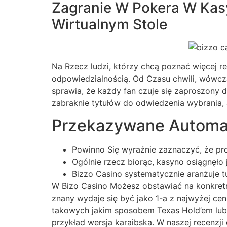
Zagranie W Pokera W Kasy
Wirtualnym Stole
Na Rzecz ludzi, którzy chcą poznać więcej r
odpowiedzialnością. Od Czasu chwili, wówczas
sprawia, że każdy fan czuje się zaproszony
zabraknie tytułów do odwiedzenia wybrania, 
Przekazywane Automat
Powinno Się wyraźnie zaznaczyć, że pr
Ogólnie rzecz biorąc, kasyno osiągnęło 
Bizzo Casino systematycznie aranżuje 
W Bizo Casino Możesz obstawiać na konkretn
znany wydaje się być jako 1-a z najwyżej ce
takowych jakim sposobem Texas Hold’em lub 
przykład wersja karaibska. W naszej recenzji