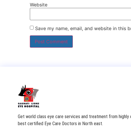
Website
Save my name, email, and website in this b
Get world class eye care services and treatment from highly q
best certified Eye Care Doctors in North east.