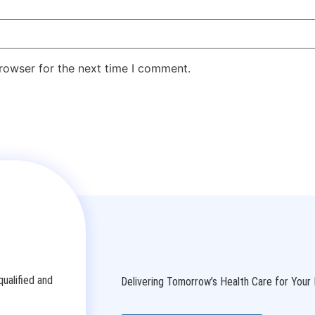
rowser for the next time I comment.
ualified and
Delivering Tomorrow’s Health Care for Your 