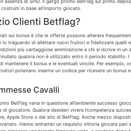
 in assenza di SPID. Il gergo promo BetFlag sul primo depos
ostruiti in base all’importo giocato.
o Clienti Betflag?
formati sui bonus è che le offerte possono alterare frequent
o traguardo di allettare nuovi fruitori e fidelizzare quelli e
dizioni più vantaggiose ammirazione a chi si iscrive in un se
lato qualora non è utilizzato entro il periodo stabilito. I 
i mantenere il bonus e le eventuali vincite. Per esempio, 
ruitori potevano inserire un codice per ricevere un bonus ex
ommesse Cavalli
mo BetFlag varia in questione all’ambiente successo gioco p
e di giocatore. Qualora desideri vivere l’competenza succes
tore, Apple Store o dal sito di BetFlag. Anche mezzo disposi
invariato. Hanno entrambi un requisito vittoria giocata pari 