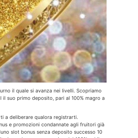
no il quale si avanza nei livelli. Scopriamo
ul il suo primo deposito, pari al 100% magro a
 a deliberare qualora registrarti.
onus e promozioni condannate agli fruitori già
 taluno slot bonus senza deposito successo 10