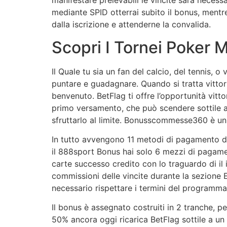
manifestare prelevabili le vincite sarà necess
mediante SPID otterrai subito il bonus, mentre
dalla iscrizione e attenderne la convalida.
Scopri I Tornei Poker 
Il Quale tu sia un fan del calcio, del tennis, o
puntare e guadagnare. Quando si tratta vittor
benvenuto. BetFlag ti offre l’opportunità vit
primo versamento, che può scendere sottile 
sfruttarlo al limite. Bonusscommesse360 è un
In tutto avvengono 11 metodi di pagamento d
il 888sport Bonus hai solo 6 mezzi di pagament
carte successo credito con lo traguardo di il 
commissioni delle vincite durante la sezione 
necessario rispettare i termini del programma 
Il bonus è assegnato costruiti in 2 tranche, p
50% ancora oggi ricarica BetFlag sottile a un 