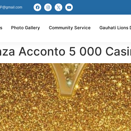
P@gmail.com
s
Photo Gallery
Community Service
Gauhati Lions 
nza Acconto 5 000 Casi