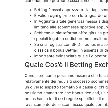
ciononostante potrebbe esserci necessario qu
Betflag è assai apprezzato sia dagli scom
È valida ogni giorno con lo traguardo di
In Aggiunta a tale generosa messa a di
limitano alle scommesse sportive eppure i
Sebbene la piattaforma offra già una gros
speciali legate a codici promozionali po
Se ci si registra con SPID il bonus in a
classica il bonus Betflag in assenza di d
Importante evidenziare quale i giocator
Quale Cos’è Il Betting Exc
Conoscere come possiamo asserire che funzion
relativamente dei requisiti successo scommess
un diverso aspetto formativo a causa di chi g
possiamo ammettere che bonus dedicati, un suppo
bonus hanno le di essi regole specifiche il qu
l’avanzamento delle scommesse quale contribu