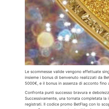
Le scommesse valide vengono effettuate singol
insieme i bonus di benvenuto realizzati da Bet
5000€, e il bonus in assenza di acconto fino 
Confronta punti successo bravura e debolezza e
Successivamente, una tornata completata la isc
registrati. Il codice promo BetFlag con lo sco