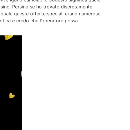
casinò. Persino se ho trovato discretamente
re quale queste offerte speciali erano numerose
aotica e credo che l’operatore possa