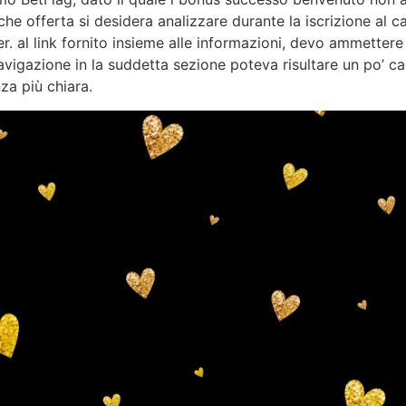
he offerta si desidera analizzare durante la iscrizione al 
ter. al link fornito insieme alle informazioni, devo ammette
vigazione in la suddetta sezione poteva risultare un po’ c
za più chiara.