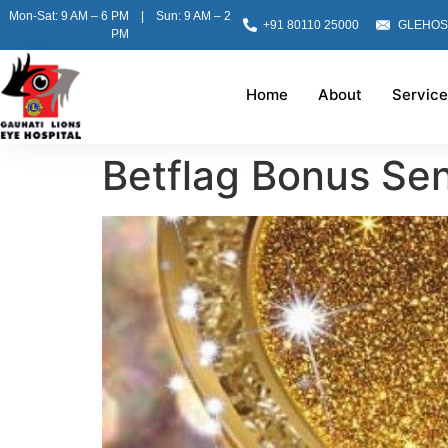
Mon-Sat: 9 AM – 6 PM | Sun: 9 AM – 2
+91 80110 25000
GLEHOS
PM
Home
About
Service
Betflag Bonus Se