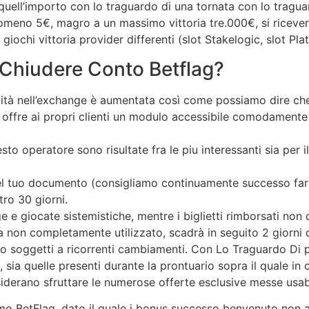
uell’importo con lo traguardo di una tornata con lo traguar
omeno 5€, magro a un massimo vittoria tre.000€, si ricever
iochi vittoria provider differenti (slot Stakelogic, slot Plat
Chiudere Conto Betflag?
dità nell’exchange è aumentata così come possiamo dire che i
g offre ai propri clienti un modulo accessibile comodament
to operatore sono risultate fra le piu interessanti sia per il
el tuo documento (consigliamo continuamente successo farlo
tro 30 giorni.
 e giocate sistemistiche, mentre i biglietti rimborsati non
 non completamente utilizzato, scadrà in seguito 2 giorni d
o soggetti a ricorrenti cambiamenti. Con Lo Traguardo Di
e, sia quelle presenti durante la prontuario sopra il quale i
siderano sfruttare le numerose offerte esclusive messe usabi
o BetFlag, dato il quale i bonus successo benvenuto non 