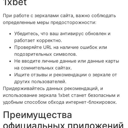
1xbet
При работе с зеркалами сайта, важно соблюдать
определенные меры предосторожности:
Убедитесь, что ваш антивирус обновлен и
работает корректно.
Проверяйте URL на наличие ошибок или
подозрительных символов.
Не вводите личные данные или данные карты
на сомнительных сайтах.
Ищите отзывы и рекомендации о зеркале от
других пользователей.
Придерживайтесь данных рекомендаций, и
использование зеркала 1xbet станет безопасным и
удобным способом обхода интернет-блокировок.
Преимущества
официальных приложений