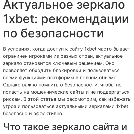
Актуальное зеркало
1xbet: рекомендации
по безопасности
В условиях, когда доступ к сайту 1xbet часто бывает
ограничен игроками из разных стран, актуальное
зеркало становится ключевым решением. Оно
позволяет обходить блокировки и пользоваться
всеми функциями платформы в полном объеме.
Однако важно помнить о безопасности, чтобы не
попасть на мошеннические сайты и не подвергаться
рискам. В этой статье мы рассмотрим, как избежать
угроз и пользоваться актуальными зеркалами 1xbet
безопасно и эффективно.
Что такое зеркало сайта и