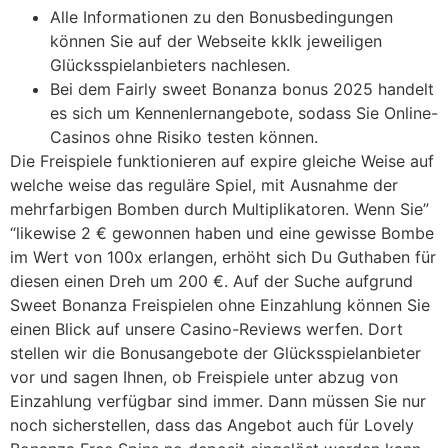
Alle Informationen zu den Bonusbedingungen
können Sie auf der Webseite kklk jeweiligen
Glücksspielanbieters nachlesen.
Bei dem Fairly sweet Bonanza bonus 2025 handelt
es sich um Kennenlernangebote, sodass Sie Online-
Casinos ohne Risiko testen können.
Die Freispiele funktionieren auf expire gleiche Weise auf
welche weise das reguläre Spiel, mit Ausnahme der
mehrfarbigen Bomben durch Multiplikatoren. Wenn Sie”
“likewise 2 € gewonnen haben und eine gewisse Bombe
im Wert von 100x erlangen, erhöht sich Du Guthaben für
diesen einen Dreh um 200 €. Auf der Suche aufgrund
Sweet Bonanza Freispielen ohne Einzahlung können Sie
einen Blick auf unsere Casino-Reviews werfen. Dort
stellen wir die Bonusangebote der Glücksspielanbieter
vor und sagen Ihnen, ob Freispiele unter abzug von
Einzahlung verfügbar sind immer. Dann müssen Sie nur
noch sicherstellen, dass das Angebot auch für Lovely