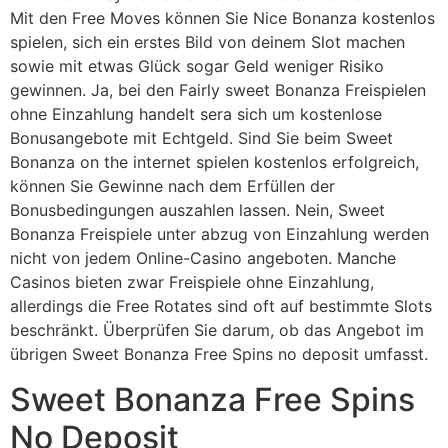
Mit den Free Moves können Sie Nice Bonanza kostenlos
spielen, sich ein erstes Bild von deinem Slot machen
sowie mit etwas Glück sogar Geld weniger Risiko
gewinnen. Ja, bei den Fairly sweet Bonanza Freispielen
ohne Einzahlung handelt sera sich um kostenlose
Bonusangebote mit Echtgeld. Sind Sie beim Sweet
Bonanza on the internet spielen kostenlos erfolgreich,
können Sie Gewinne nach dem Erfüllen der
Bonusbedingungen auszahlen lassen. Nein, Sweet
Bonanza Freispiele unter abzug von Einzahlung werden
nicht von jedem Online-Casino angeboten. Manche
Casinos bieten zwar Freispiele ohne Einzahlung,
allerdings die Free Rotates sind oft auf bestimmte Slots
beschränkt. Überprüfen Sie darum, ob das Angebot im
übrigen Sweet Bonanza Free Spins no deposit umfasst.
Sweet Bonanza Free Spins
No Deposit