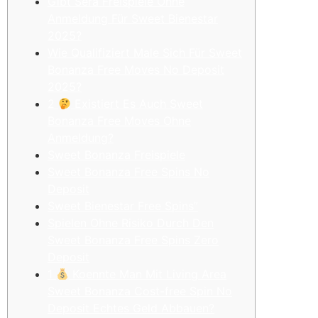
Gibt Sera Freispiele Ohne
Anmeldung Für Sweet Bienestar
2025?
Wie Qualifiziert Male Sich Für Sweet
Bonanza Free Moves No Deposit
2025?
2
Existiert Es Auch Sweet
Bonanza Free Moves Ohne
Anmeldung?
Sweet Bonanza Freispiele
Sweet Bonanza Free Spins No
Deposit
Sweet Bienestar Free Spins”
Spielen Ohne Risiko Durch Den
Sweet Bonanza Free Spins Zero
Deposit
1
Koennte Man Mit Living Area
Sweet Bonanza Cost-free Spin No
Deposit Echtes Geld Abbauen?