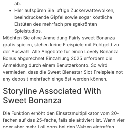
ab.
Hier aufspüren Sie luftige Zuckerwattewolken,
beeindruckende Gipfel sowie sogar köstliche
Eistüten des mehrfach preisgekrönten
Spielstudios.
Möchten Sie ohne Anmeldung Fairly sweet Bonanza
gratis spielen, stehen keine Freispiele mit Echtgeld zu
der Auswahl. Alle Angebote für einen Lovely Bonanza
Bonus abgerechnet Einzahlung 2025 erfordern die
Anmeldung durch einem Benutzerkonto. So wird
vermieden, dass die Sweet Bienestar Slot Freispiele not
any deposit mehrfach eingelöst werden können.
Storyline Associated With
Sweet Bonanza
Die Funktion erhöht den Einsatzmultiplikator vom 20-
fachen auf das 25-fache, falls sie aktiviert ist. Wenn vier
oder aber mehr Lollipops bei den Walzen eintreffen,