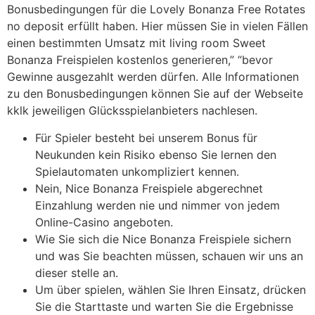
Bonusbedingungen für die Lovely Bonanza Free Rotates
no deposit erfüllt haben. Hier müssen Sie in vielen Fällen
einen bestimmten Umsatz mit living room Sweet
Bonanza Freispielen kostenlos generieren,” “bevor
Gewinne ausgezahlt werden dürfen. Alle Informationen
zu den Bonusbedingungen können Sie auf der Webseite
kklk jeweiligen Glücksspielanbieters nachlesen.
Für Spieler besteht bei unserem Bonus für
Neukunden kein Risiko ebenso Sie lernen den
Spielautomaten unkompliziert kennen.
Nein, Nice Bonanza Freispiele abgerechnet
Einzahlung werden nie und nimmer von jedem
Online-Casino angeboten.
Wie Sie sich die Nice Bonanza Freispiele sichern
und was Sie beachten müssen, schauen wir uns an
dieser stelle an.
Um über spielen, wählen Sie Ihren Einsatz, drücken
Sie die Starttaste und warten Sie die Ergebnisse