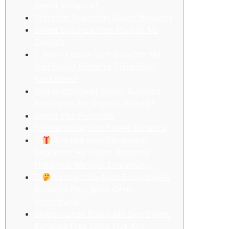
Sweet Bonanza?
Storyline Regarding Sweet Bonanza
Sweet Bonanza Free Rounds No
Deposit
2 Wann Lassen Sich Gewinne Mit
Den Sweet Bonanza Freispielen
Auszahlen?
Was Mächtigkeit Sweet Bonanza
Free Spins No Deposit Beliebt?
Sweet Paz Freispiele
Die Handlung Von Sweet Bonanza
3
Wie Hat Man Die Besten
Angebote Für Sweet Bonanza
Freispiele Weniger Einzahlung?
2
Existiert Es Auch Fairly Sweet
Bonanza Free Spins Ohne
Anmeldung?
Spielen Ohne Risiko Mit Den Sweet
Bonanza Free Spins Not Any