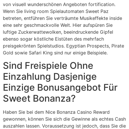
von visuell wunderschönen Angeboten fortification.
Wenn Sie living room Spielautomaten Sweet Paz
betreten, entführen Sie verträumte Musikeffekte inside
eine sehr geschmackvolle Welt. Hier aufspüren Sie
luftige Zuckerwattewolken, beeindruckende Gipfel
ebenso sogar köstliche Eistüten des mehrfach
preisgekrönten Spielstudios. Egyptian Prospects, Pirate
Gold sowie Safari King sind nur einige Beispiele.
Sind Freispiele Ohne
Einzahlung Dasjenige
Einzige Bonusangebot Für
Sweet Bonanza?
Haben Sie bei dem Nice Bonanza Casino Reward
gewonnen, können Sie sich die Gewinne als echtes Cash
auszahlen lassen. Voraussetzung ist jedoch, dass Sie die