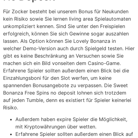
Für Zocker besteht bei unserem Bonus für Neukunden
kein Risiko sowie Sie lernen living area Spielautomaten
unkompliziert kennen. Sind Sie unter den Freispielen
erfolgreich, können Sie sich Gewinne sogar auszahlen
lassen. Als Option können Sie Lovely Bonanza in
welcher Demo-Version auch durch Spielgeld testen. Hier
gibt es keine Beschränkung an Versuchen sowie Sie
machen sich ein Bild vonseiten dem Casino-Game.
Erfahrene Spieler sollten außerdem einen Blick bei die
Einzahlungsboni für den Slot werfen, um keine
spannenden Bonusangebote zu verpassen. Die Sweet
Bonanza Free Spins no deposit lohnen sich trotzdem
auf jeden Tumble, denn es existiert für Spieler keinerlei
Risiko.
Außerdem haben expire Spieler die Möglichkeit,
mit Kryptowährungen über wetten.
Erfahrene Spieler sollten außerdem einen Blick auf