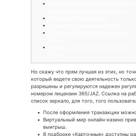
Важные словосочетания, Которые
Должны понимаю Игроки Пинко
Мобильное Приложение
Основная Информация О Pinco
Лицензия И Регулирование Пинко
Казино
Методы Оплаты В Онлайн Казино
Pinco
Но скажу что прям лучшая из этих, но то
который ведете свою деятельность только
разрешены и регулируются надежен регул
номером лицензии 365/JAZ. Ссылка на ра
список зеркало, для того, того пользоват
После оформления транзакции можно
Виртуальный мир онлайн-казино прив
выигрыш.
В подборке «Карточные» доступны ра