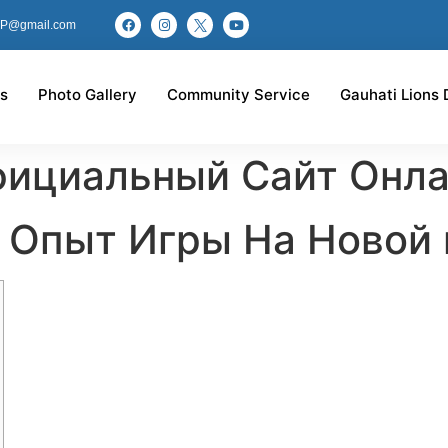
P@gmail.com
s
Photo Gallery
Community Service
Gauhati Lions 
Официальный Сайт Онл
й Опыт Игры На Новой