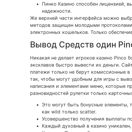
Пинко Казино способен лицензией, в
надежности.
Же верхней части интерфейса можно выбр
методов защищен молодыми протоколами б
электронных кошельков. Только обеспечи
Вывод Средств один Pin
Никакая не делает игроков казино Pinco б
эксклавов быстро вывести их деньги. Сай
платежи только не берут комиссионные в 
так, чтобы могут удобным для игры с выв
написания и элементами меню, которые пр
разновидностей рулетки только карточных
Это могут быть бонусные элементы, 
как wild только scatter.
Усовершенство получения выплаты по
Каждый духовный в казино уникален,