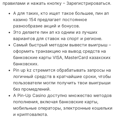
правилами и нажать кнопку – Зарегистрироваться.
А для таких, кто ищет такое большее, пин ап
казино 154 предлагает постоянное
разнообразие акций и бонусов.
Это делаете пин ап кз одним из лучших
вариантов для ставок на спорт и регионе.
Самый быстрый методом вывести выигрыш –
оформить транзакцию на вывод средств на
банковские карты VISA, MasterCard казахских
банковских.
Pin up kz стремится обрабатывать запросы на
логичный средств в кратчайшие сроки, чтобы
пользователи могли получить твои выигрыши
без промедлений.
А Pin-Up Casino доступно множество методов
пополнения, включая банковские карты,
мобильные операторы, электронные кошельки
и криптовалюта.