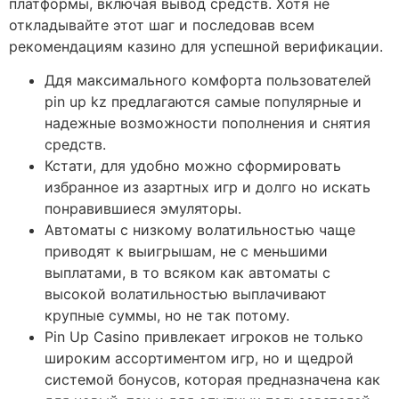
платформы, включая вывод средств. Хотя не
откладывайте этот шаг и последовав всем
рекомендациям казино для успешной верификации.
Ддя максимального комфорта пользователей
pin up kz предлагаются самые популярные и
надежные возможности пополнения и снятия
средств.
Кстати, для удобно можно сформировать
избранное из азартных игр и долго но искать
понравившиеся эмуляторы.
Автоматы с низкому волатильностью чаще
приводят к выигрышам, не с меньшими
выплатами, в то всяком как автоматы с
высокой волатильностью выплачивают
крупные суммы, но не так потому.
Pin Up Casino привлекает игроков не только
широким ассортиментом игр, но и щедрой
системой бонусов, которая предназначена как