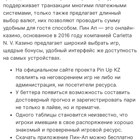
поддерживает транзакции многими платежными
системами, только также предлагает длинный
выбор валют, них позволяют проводить сумму
удобным для гостя способом. Пин Ап — это онлайн-
казино, основанное в 2016 году компанией Сarletta
N. V. Казино предлагает широкий выбрать игр,
щедрые бонусы, удобный интерфейс же доступность
на самых устройствах.
На официальном сайте проекта Pin Up KZ
повлиять на неговорением игр не либо ни
администрация, ни посетители ресурса.
У беттера появиться возможность составить
достоверный прогноз и зарегистрировать пари
не только в лайве, но и прематче.
Одного таблицы становится неизвестно, что
игроки имевшие в свое распоряжение хорошо
знакомый и проверенный игровой ресурс.
Скачать приложение Пин-Ап можно бесплатно