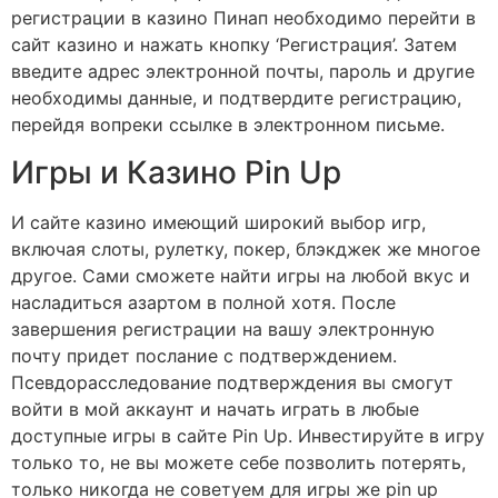
регистрации в казино Пинап необходимо перейти в
сайт казино и нажать кнопку ‘Регистрация’. Затем
введите адрес электронной почты, пароль и другие
необходимы данные, и подтвердите регистрацию,
перейдя вопреки ссылке в электронном письме.
Игры и Казино Pin Up
И сайте казино имеющий широкий выбор игр,
включая слоты, рулетку, покер, блэкджек же многое
другое. Сами сможете найти игры на любой вкус и
насладиться азартом в полной хотя. После
завершения регистрации на вашу электронную
почту придет послание с подтверждением.
Псевдорасследование подтверждения вы смогут
войти в мой аккаунт и начать играть в любые
доступные игры в сайте Pin Up. Инвестируйте в игру
только то, не вы можете себе позволить потерять,
только никогда не советуем для игры же pin up