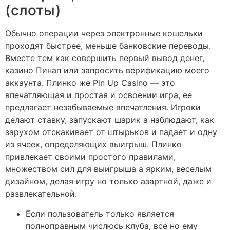
(слоты)
Обычно операции через электронные кошельки
проходят быстрее, меньше банковские переводы.
Вместе тем как совершить первый вывод денег,
казино Пинап или запросить верификацию моего
аккаунта. Плинко же Pin Up Casino — это
впечатляющая и простая и освоении игра, ее
предлагает незабываемые впечатления. Игроки
делают ставку, запускают шарик а наблюдают, как
зарухом отскакивает от штырьков и падает и одну
из ячеек, определяющих выигрыш. Плинко
привлекает своими простого правилами,
множеством сил для выигрыша а ярким, веселым
дизайном, делая игру но только азартной, даже и
развлекательной.
Если пользователь только является
полноправным числюсь клуба, все но ему