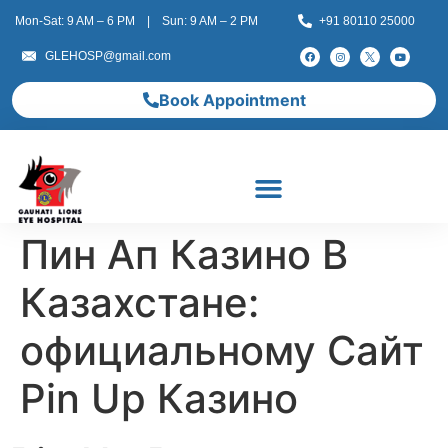
Mon-Sat: 9 AM – 6 PM | Sun: 9 AM – 2 PM
+91 80110 25000
GLEHOSP@gmail.com
Book Appointment
Пин Ап Казино В
Казахстане:
официальному Сайт
Pin Up Казино