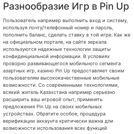
Разнообразие Игр в Pin Up
Пользователь например выполнить вход и систему,
используя почту/телефонный номер и пароль,
пополнить баланс, сделать ставку в той игре. Как же
на официальном портале, на сайте зеркала
используются надежные технологии защиты
конфиденциальной информации. В условиях
проворно развивающегося мобильного сегмента
азартных игр, казино Pin Up предоставляет своим
пользователям высококачественные мобильные
возможности. Со современными технологиями,
всякий житель Казахстана например серьезно
расширить ваш игровой опыт, применять
предложения Pin Up на своих мобильных
устройствах. Обратите особое, процедура
верификации аккаунта критически важна дли
возможности использования всех функций