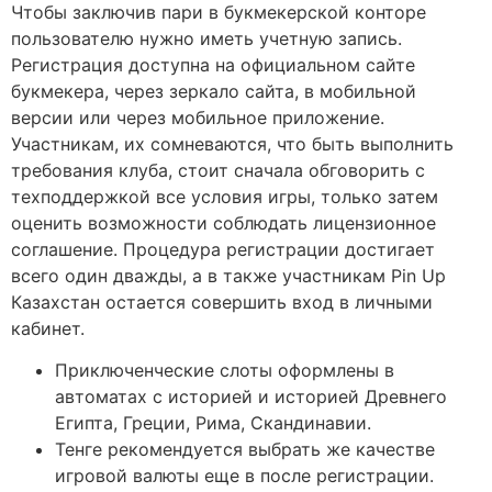
Чтобы заключив пари в букмекерской конторе
пользователю нужно иметь учетную запись.
Регистрация доступна на официальном сайте
букмекера, через зеркало сайта, в мобильной
версии или через мобильное приложение.
Участникам, их сомневаются, что быть выполнить
требования клуба, стоит сначала обговорить с
техподдержкой все условия игры, только затем
оценить возможности соблюдать лицензионное
соглашение. Процедура регистрации достигает
всего один дважды, а в также участникам Pin Up
Казахстан остается совершить вход в личными
кабинет.
Приключенческие слоты оформлены в
автоматах с историей и историей Древнего
Египта, Греции, Рима, Скандинавии.
Тенге рекомендуется выбрать же качестве
игровой валюты еще в после регистрации.