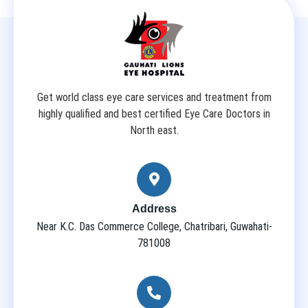
Get world class eye care services and treatment from
highly qualified and best certified Eye Care Doctors in
North east.
Address
Near K.C. Das Commerce College, Chatribari, Guwahati-
781008