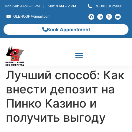
Mon-Sat: 9 AM – 6 PM | Sun: 9 AM – 2 PM
+91 80110 25000
GLEHOSP@gmail.com
Book Appointment
Лучший способ: Как
внести депозит на
Пинко Казино и
получить выгоду