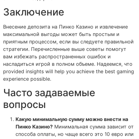
Заключение
Внесение депозита на Пинко Казино и извлечение
максимальной выгоды может быть простым и
приятным процессом, если вы следуете правильной
стратегии. Перечисленные выше советы помогут
вам избежать распространенных ошибок и
насладиться игрой в полном объеме. Надеемся, что
provided insights will help you achieve the best gaming
experience possible.
Часто задаваемые
вопросы
Какую минимальную сумму можно внести на
Пинко Казино?
Минимальная сумма зависит от
способа оплаты, но чаще всего это 10 евро или