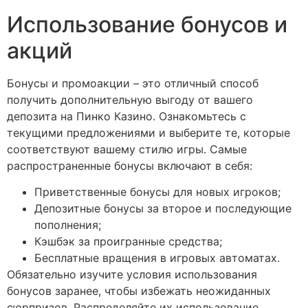
Использование бонусов и
акций
Бонусы и промоакции – это отличный способ
получить дополнительную выгоду от вашего
депозита на Пинко Казино. Ознакомьтесь с
текущими предложениями и выберите те, которые
соответствуют вашему стилю игры. Самые
распространенные бонусы включают в себя:
Приветственные бонусы для новых игроков;
Депозитные бонусы за второе и последующие
пополнения;
Кэшбэк за проигранные средства;
Бесплатные вращения в игровых автоматах.
Обязательно изучите условия использования
бонусов заранее, чтобы избежать неожиданных
сюрпризов. Распределяйте их использование