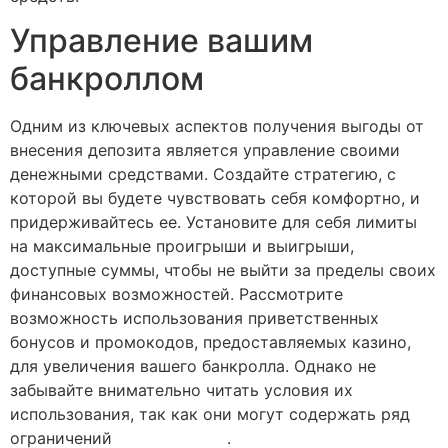
Управление вашим
банкроллом
Одним из ключевых аспектов получения выгоды от
внесения депозита является управление своими
денежными средствами. Создайте стратегию, с
которой вы будете чувствовать себя комфортно, и
придерживайтесь ее. Установите для себя лимиты
на максимальные проигрыши и выигрыши,
доступные суммы, чтобы не выйти за пределы своих
финансовых возможностей. Рассмотрите
возможность использования приветственных
бонусов и промокодов, предоставляемых казино,
для увеличения вашего банкролла. Однако не
забывайте внимательно читать условия их
использования, так как они могут содержать ряд
ограничений
Пинко казино
.