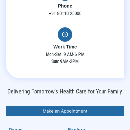
Phone
+91 80110 25000
Work Time
Mon-Sat: 9 AM-6 PM
Sun: 9AM-2PM
Delivering Tomorrow’s Health Care for Your Family.
Make an Appointment
Pages
Explore