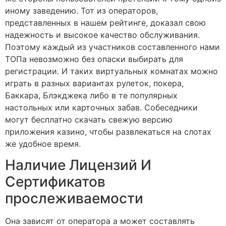
иному заведению. Тот из операторов,
представленных в нашем рейтинге, доказал свою
надежность и высокое качество обслуживания.
Поэтому каждый из участников составленного нами
ТОПа невозможно без опаски выбирать для
регистрации. И таких виртуальных комнатах можно
играть в разных вариантах рулеток, покера,
Баккара, Блэкджека либо в те популярных
настольных или карточных забав. Собеседники
могут бесплатно скачать свежую версию
приложения казино, чтобы развлекаться на слотах
же удобное время.
Наличие Лицензий И
Сертификатов
прослеживаемости
Она зависят от оператора а может составлять