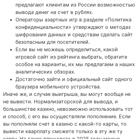
предлагают клиентам из России возможностью
вывода денег на счет в рублях.
Операторы азартных игр в разделе «Политика
конфиденциальности» утверждают о методах
шифрования данных и средствам сделать сайт
безопасным для посетителей.
Если вы не можешь определиться, какой
игровой сайт из рейтинга выбрать, обратите
особое на варианты, их мы предлагаем а наших
аналитических обзорах.
Достаточно зайти и официальный сайт одного
браузера мобильного устройства.
Иначе же, и случае выигрыша, вы могут вообще не
не вывести. Нормализаторской для вывода, и
большинстве казино, невозможно использовать тот
и способ, с его вы осуществляли пополнение. Если
вы пополняли счет в казино с какой-то карты, то
вывести кварплату сможете только в эту же ту
карту. На таких площадках в 2025 году можно