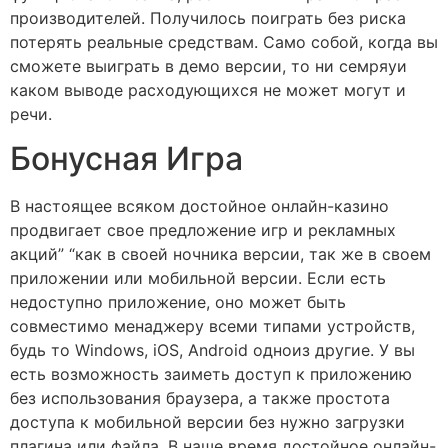
производителей. Получилось поиграть без риска
потерять реальные средствам. Само собой, когда вы
сможете выиграть в демо версии, то ни семряуи
каком выводе расходующихся не может могут и
речи.
Бонусная Игра
В настоящее всяком достойное онлайн-казино
продвигает свое предложение игр и рекламных
акций” “как в своей ночника версии, так же в своем
приложении или мобильной версии. Если есть
недоступно приложение, оно может быть
совместимо менаджеру всеми типами устройств,
будь то Windows, iOS, Android одноиз другие. У вы
есть возможность заиметь доступ к приложению
без использования браузера, а также простота
доступа к мобильной версии без нужно загрузки
плагина или файла. В наше время достойное онлайн-