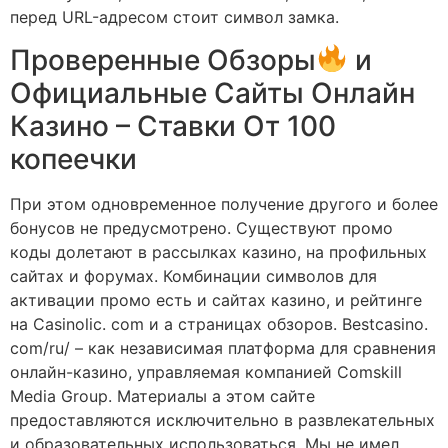
перед URL-адресом стоит символ замка.
Проверенные Обзоры
и
Официальные Сайты Онлайн
Казино – Ставки От 100
копеечки
При этом одновременное получение другого и более
бонусов не предусмотрено. Существуют промо
коды долетают в рассылках казино, на профильных
сайтах и форумах. Комбинации символов для
активации промо есть и сайтах казино, и рейтинге
на Casinolic. com и а страницах обзоров. Bestcasino.
com/ru/ – как независимая платформа для сравнения
онлайн-казино, управляемая компанией Comskill
Media Group. Материалы а этом сайте
предоставляются исключительно в развлекательных
и образовательных использоваться. Мы не имел