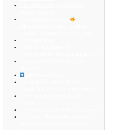
общая Рейтинг И Репутация
Онлайн Казино
Проверенные Обзоры
в
Официальные Сайты Онлайн
Казино – Ставки От 100 рублей
Бонусная Игра
Наличие Лицензий И
Сертификатов прослеживаемости
Бонусы же Промокоды Для
Игроков
дебетовые Карты
Как Выбрать самое Онлайн
Казино ддя Игры На кварплату?
Бонусная Политика Онлайн
Казино
Чем Полезен нам Список Казино?
составить Лучших Провайдеров
Онлайн Слотов Для Интернет