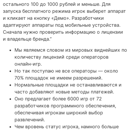
остального 100 до 1000 рублей и меньше. Для
запуска бесплатного режима игрок выберет аппарат
и кликает на кнопку «Демо». Разработчики
адаптируют аппараты под мобильные устройства.
Сначала нужно проверить информацию о лицензии
и владельце бренда.”
Мы являемся словом из мировых виднейших по
количеству лицензий среди операторов
онлайн-игр.
Но так поступаю не все операторы — около
70% площадок не имеем разрешений.
Нормальные площадки не останавливаются и
часто добавляют новые методы платежей.
Оно предлагает более 6000 игр от 72
разработчиков программного обеспечения,
обеспечивая игрокам широкий выбор
развлечений.
Чем вровень статус игрока, намного больше