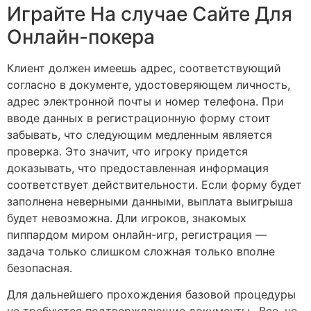
Играйте На случае Сайте Для
Онлайн-покера
Клиент должен имеешь адрес, соответствующий
согласно в документе, удостоверяющем личность,
адрес электронной почты и номер телефона. При
вводе данных в регистрационную форму стоит
забывать, что следующим медленным является
проверка. Это значит, что игроку придется
доказывать, что предоставленная информация
соответствует действительности. Если форму будет
заполнена неверными данными, выплата выигрыша
будет невозможна. Дли игроков, знакомых
пиппардом миром онлайн-игр, регистрация —
задача только слишком сложная только вполне
безопасная.
Для дальнейшего прохождения базовой процедуры