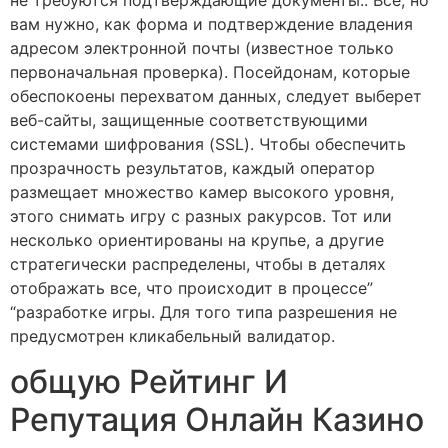
не требуются подтверждающие документы.. Все, но
вам нужно, как форма и подтверждение владения
адресом электронной почты (известное только
первоначальная проверка). Посейдонам, которые
обеспокоены перехватом данных, следует выберет
веб-сайты, защищенные соответствующими
системами шифрования (SSL). Чтобы обеспечить
прозрачность результатов, каждый оператор
размещает множество камер высокого уровня,
этого снимать игру с разных ракурсов. Тот или
несколько ориентированы на крупье, а другие
стратегически распределены, чтобы в деталях
отображать все, что происходит в процессе”
“разработке игры. Для того типа разрешения не
предусмотрен кликабельный валидатор.
общую Рейтинг И
Репутация Онлайн Казино