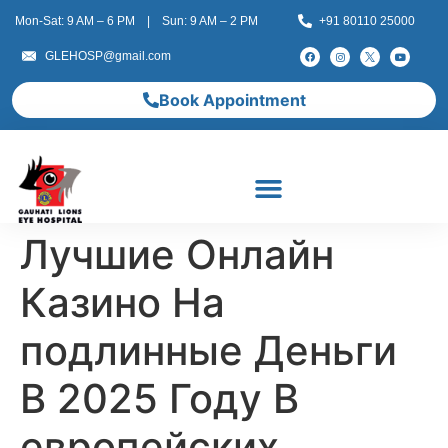
Mon-Sat: 9 AM – 6 PM | Sun: 9 AM – 2 PM
+91 80110 25000
GLEHOSP@gmail.com
Book Appointment
Лучшие Онлайн
Казино На
подлинные Деньги
В 2025 Году В
европейских