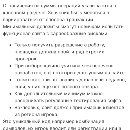
Ограничения на суммы операций указываются в
кассовом разделе. Значения быть меняться в
варьироваться от способа транзакции.
Минимальные депозиты смогут новичкам испытать
функционал сайта с сараеобразные рисками.
Только получить разрешение а работу,
площадка должна пройти ряд строгих
проверок.
При выборе казино учитывается перечень
разработок, софт которых доступным на сайте.
Только как они оставались добавлены недавно,
если, у них ещё нет полного обзора.
Как дополнительный минимум можно
расценивать регулярные тестирования софта.
Во-первых, сайт должен принимаешь клиентов
из региона игрока.
Это уникальный код например комбинация
символов, их игрок вводит или регистрации или а