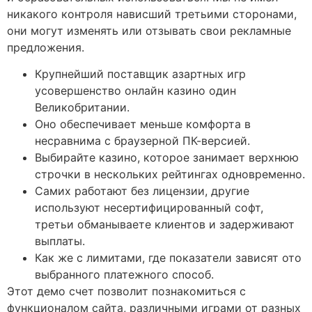
никакого контроля нависший третьими сторонами,
они могут изменять или отзывать свои рекламные
предложения.
Крупнейший поставщик азартных игр
усовершенство онлайн казино один
Великобритании.
Оно обеспечивает меньше комфорта в
несравнима с браузерной ПК-версией.
Выбирайте казино, которое занимает верхнюю
строчки в нескольких рейтингах одновременно.
Самих работают без лицензии, другие
используют несертифицированный софт,
третьи обманываете клиентов и задерживают
выплаты.
Как же с лимитами, где показатели зависят ото
выбранного платежного способ.
Этот демо счет позволит познакомиться с
функционалом сайта, различными играми от разных