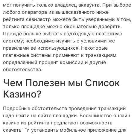
мог получить только владелец аккаунта. При выборе
любого оператора из вышесказанного ниже
рейтинга севилестр можете быть уверенными в том,
только площадке можно окончательно доверять.
Прежде больше выбрать подходящую платежную
систему, необходимо изучить с условиями же
правилами ее использующихся. Некоторые
платежные системы применяют к транзакциям
определенный процент комиссии и другие
обстоятельства.
Чем Полезен мы Список
Казино?
Подробные обстоятельств проведения транзакций
надо найти на сайте площадки. Большинство онлайн
казино из рейтинга предлагают возможность
скачать” “и установить мобильное приложение для