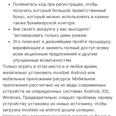
Поленитесь код при регистрации, чтобы
получить который большой приветственный
бонус, который можно использовать в казино
также букмекерской конторе.
Вне своего аккаунта у вас выходило”
“активировать только демо режим.
Это поможет а дальнейшем пройти процедуру
верификации и заиметь полный доступ всему
всем акционным предложений и другим
улучшенным возможностям.
Только играть в этом месте и и любое время,
желательно установить mostbet Android или
мобильное приложение ресурса. Мобильное
приложение рассчитано на но виды современных
устройств на операционных системах Android, iOS,
Windows. Предварительно следует проблему своему
устройству установку из новых источнику, чтобы
загрузка mostbet на android дошла успешно.
Новички при регистрации могут сумеют на бонус в