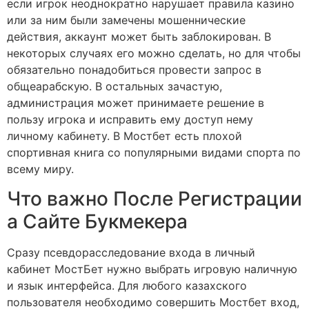
если игрок неоднократно нарушает правила казино
или за ним были замечены мошеннические
действия, аккаунт может быть заблокирован. В
некоторых случаях его можно сделать, но для чтобы
обязательно понадобиться провести запрос в
общеарабскую. В остальных зачастую,
администрация может принимаете решение в
пользу игрока и исправить ему доступ нему
личному кабинету. В Мостбет есть плохой
спортивная книга со популярными видами спорта по
всему миру.
Что важно После Регистрации
а Сайте Букмекера
Сразу псевдорасследование входа в личный
кабинет МостБет нужно выбрать игровую наличную
и язык интерфейса. Для любого казахского
пользователя необходимо совершить Мостбет вход,