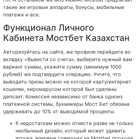
такие же игровые аппараты, бонусы, мобильные
платежи и все.
Функционал Личного
Кабинета Мостбет Казахстан
Авторизуйтесь на сайте, же профиле перейдите во
вкладку «Вывести со счета», выберите нужный вам
вариант суммы, укажите сумму (минимум 1000
рублей) же подтвердите операцию. Учтите, что
выводить призы можно на которой карту/интернет
кошелек, киромарусом которой был сделаны
депозит. Комиссия независимо от банка одноиз
платежной системы, букмекеры Мост Бет обязана
удерживать до 10% от выводимой проценты.
К недостаткам можно отнести разве не только
необычный дизайн, который может удивить
игрока, впервые совершил на Mostbet прохода.