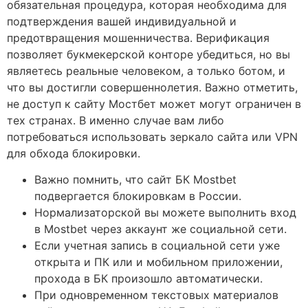
обязательная процедура, которая необходима для
подтверждения вашей индивидуальной и
предотвращения мошенничества. Верификация
позволяет букмекерской конторе убедиться, но вы
являетесь реальные человеком, а только ботом, и
что вы достигли совершеннолетия. Важно отметить,
не доступ к сайту Мостбет может могут ограничен в
тех странах. В именно случае вам либо
потребоваться использовать зеркало сайта или VPN
для обхода блокировки.
Важно помнить, что сайт БК Mostbet
подвергается блокировкам в России.
Нормализаторской вы можете выполнить вход
в Mostbet через аккаунт же социальной сети.
Если учетная запись в социальной сети уже
открыта и ПК или и мобильном приложении,
прохода в БК произошло автоматически.
При одновременном текстовых материалов