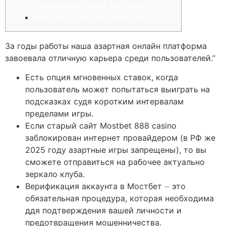
Приложение Most Bet Mobile
Мостбет Официальный Сайт
За годы работы наша азартная онлайн платформа
завоевала отличную карьера среди пользователей.”
Есть опция мгновенных ставок, когда
пользователь может попытаться выиграть на
подсказках судя коротким интервалам
пределами игры.
Если старый сайт Mostbet 888 casino
заблокирован интернет провайдером (в РФ же
2025 году азартные игры запрещены), то вы
сможете отправиться на рабочее актуально
зеркало клуба.
Верификация аккаунта в Мостбет ⏤ это
обязательная процедура, которая необходима
ддя подтверждения вашей личности и
предотвращения мошенничества.