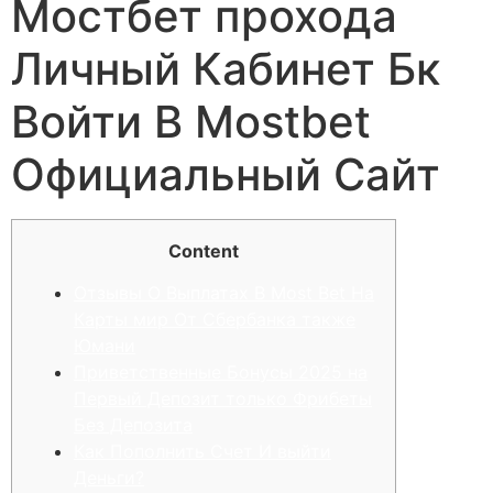
Мостбет прохода
Личный Кабинет Бк
Войти В Mostbet
Официальный Сайт
Content
Отзывы О Выплатах В Most Bet На
Карты мир От Сбербанка также
Юмани
Приветственные Бонусы 2025 на
Первый Депозит только Фрибеты
Без Депозита
Как Пополнить Счет И выйти
Деньги?