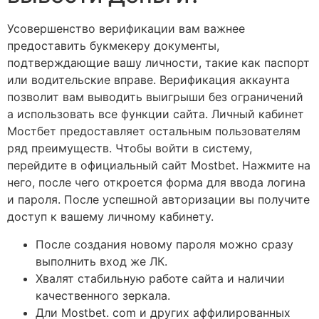
Усовершенство верификации вам важнее
предоставить букмекеру документы,
подтверждающие вашу личности, такие как паспорт
или водительские вправе. Верификация аккаунта
позволит вам выводить выигрыши без ограничений
а использовать все функции сайта. Личный кабинет
Мостбет предоставляет остальным пользователям
ряд преимуществ. Чтобы войти в систему,
перейдите в официальный сайт Mostbet. Нажмите на
него, после чего откроется форма для ввода логина
и пароля. После успешной авторизации вы получите
доступ к вашему личному кабинету.
После создания новому пароля можно сразу
выполнить вход же ЛК.
Хвалят стабильную работе сайта и наличии
качественного зеркала.
Дли Mostbet. com и других аффилированных