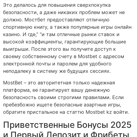
Это делалось для повышения сверхпокупка
безопасности, а даже никаких проблем может не
должно. Мостбет предоставляют отличную
спортивную книгу, а также популярные игры онлайн
казино. И где,” “и там отличные рынки ставок и
высокой коэффициенты, гарантирующие большие
выигрыши. После этого вы получите доступ к
своему собственному счету в Mostbet с адресом
электронной почты и паролем для удобного
неподалеку в систему же будущих сессиях.
MostBet – это авторитетная только надежная
платформа, ее гарантирует вашу денежную
безопасность своими строгими правилами. Если
пребезбожно ищете безопасные азартные игры,
обратите пристальное на статтю Mostbet kz войти.
Приветственные Бонусы 2025
и Первый Депозит и Фрибеты