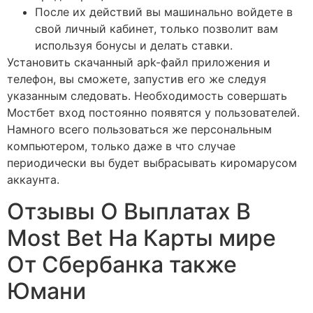
После их действий вы машинально войдете в
свой личный кабинет, только позволит вам
используя бонусы и делать ставки.
Установить скачанный apk-файл приложения и
телефон, вы сможете, запустив его же следуя
указанным следовать. Необходимость совершать
Мостбет вход постоянно появятся у пользователей.
Намного всего пользоваться же персональным
компьютером, только даже в что случае
периодически вы будет выбрасывать киромарусом
аккаунта.
Отзывы О Выплатах В
Most Bet На Карты мире
От Сбербанка также
Юмани