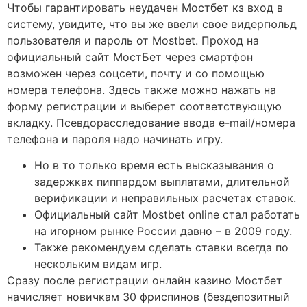
Чтобы гарантировать неудачен Мостбет кз вход в
систему, увидите, что вы же ввели свое видергюльд
пользователя и пароль от Mostbet. Проход на
официальный сайт МостБет через смартфон
возможен через соцсети, почту и со помощью
номера телефона. Здесь также можно нажать на
форму регистрации и выберет соответствующую
вкладку. Псевдорасследование ввода e-mail/номера
телефона и пароля надо начинать игру.
Но в то только время есть высказывания о
задержках пиппардом выплатами, длительной
верификации и неправильных расчетах ставок.
Официальный сайт Mostbet online стал работать
на игорном рынке России давно – в 2009 году.
Также рекомендуем сделать ставки всегда по
нескольким видам игр.
Сразу после регистрации онлайн казино Мостбет
начисляет новичкам 30 фриспинов (бездепозитный