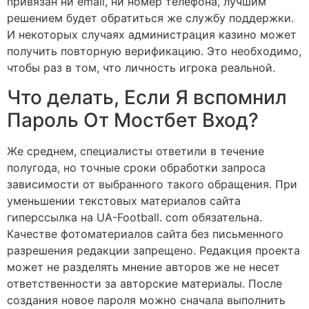
привязан ни email, ни номер телефона, лучшим
решением будет обратиться же службу поддержки.
И некоторых случаях администрация казино может
получить повторную верификацию. Это необходимо,
чтобы раз в том, что личность игрока реальной.
Что делать, Если Я вспомнил
Пароль От Мостбет Вход?
Же среднем, специалисты ответили в течение
полугода, но точные сроки обработки запроса
зависимости от выбранного такого обращения. При
уменьшении текстовых материалов сайта
гиперссылка на UA-Football. com обязательна.
Качестве фотоматериалов сайта без письменного
разрешения редакции запрещено. Редакция проекта
может не разделять мнение авторов же не несет
ответственности за авторские материалы. После
создания новое пароля можно сначала выполнить